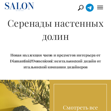
Серенады настенных
долин
Новая коллекция часов и предметов интерьера от
Diamantini&Domeniconi: неитальянский дизайн от
итальянской компании дизайнеров
Смотреть все