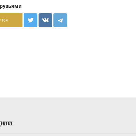
друзьями
ится
рии