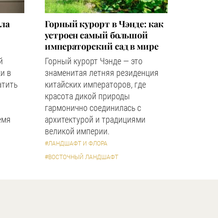
зла
Горный курорт в Чэнде: как
устроен самый большой
императорский сад в мире
й
Горный курорт Чэнде — это
и в
знаменитая летняя резиденция
атить
китайских императоров, где
красота дикой природы
гармонично соединилась с
емя
архитектурой и традициями
великой империи.
#ЛАНДШАФТ И ФЛОРА
#ВОСТОЧНЫЙ ЛАНДШАФТ