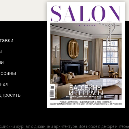
тавки
ы
ли
тораны
нал
цпроекты
сийский журнал о дизайне и архитектуре. Все новое в декоре интерь