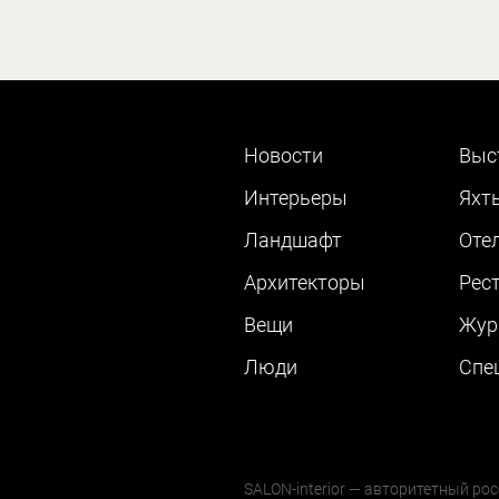
Новости
Выс
Интерьеры
Яхт
Ландшафт
Оте
Архитекторы
Рес
Вещи
Жур
Люди
Cпе
SALON-interior — авторитетный рос