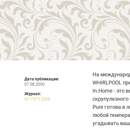
На междунаро
Дата публикации:
WHIRLPOOL
пре
07.08.2000
In.Home - это
Журнал:
скрупулезного
N7 (107) 2006
Pure готова в
любой температ
угадывать ваш