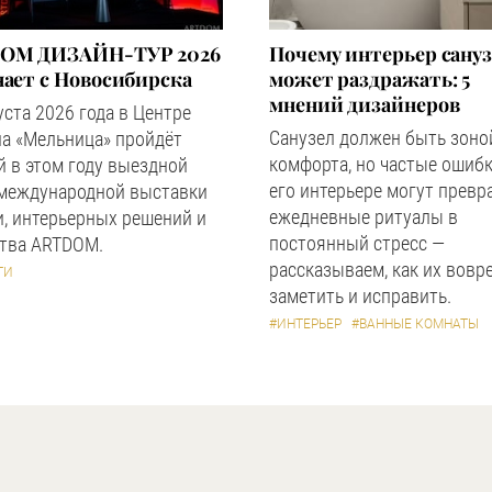
OM ДИЗАЙН-ТУР 2026
Почему интерьер сану
ает с Новосибирска
может раздражать: 5
мнений дизайнеров
уста 2026 года в Центре
Санузел должен быть зоно
а «Мельница» пройдёт
комфорта, но частые ошибк
 в этом году выездной
его интерьере могут превр
 международной выставки
ежедневные ритуалы в
, интерьерных решений и
постоянный стресс —
ства ARTDOM.
рассказываем, как их вовр
ТИ
заметить и исправить.
#ИНТЕРЬЕР
#ВАННЫЕ КОМНАТЫ