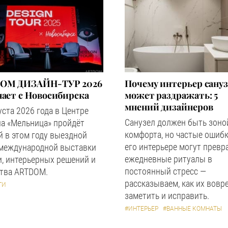
OM ДИЗАЙН-ТУР 2026
Почему интерьер сану
ает с Новосибирска
может раздражать: 5
мнений дизайнеров
уста 2026 года в Центре
Санузел должен быть зоно
а «Мельница» пройдёт
комфорта, но частые ошибк
 в этом году выездной
его интерьере могут превр
 международной выставки
ежедневные ритуалы в
, интерьерных решений и
постоянный стресс —
ства ARTDOM.
рассказываем, как их вовр
ТИ
заметить и исправить.
#ИНТЕРЬЕР
#ВАННЫЕ КОМНАТЫ