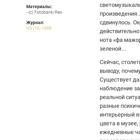
светомузыкаль
Материалы:
- (c) Fotobank/Rex
произведения.
сдвинулось. Ок
Журнал:
N3 (19) 1998
действительно
нота «фа мажор
зеленой...
Сейчас, столет
выводу, почему
Существует даж
наблюдение за 
реальной ситу
разные психиче
интерьерный яз
цвета в музее,
ежедневные чае