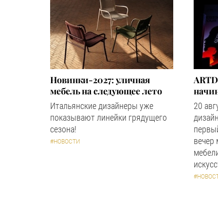
Новинки-2027: уличная
ARTD
мебель на следующее лето
начин
Итальянские дизайнеры уже
20 авг
показывают линейки грядущего
дизайн
сезона!
первый
вечер
#НОВОСТИ
мебели
искус
#НОВОС