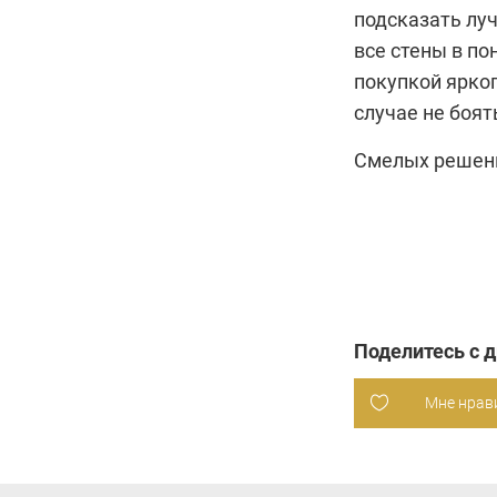
подсказать луч
все стены в п
покупкой ярког
случае не боят
Смелых решени
Поделитесь с 
Мне нрав