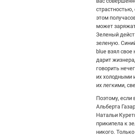
вас совершенн
страстностью,
этом получасо
может заряжат
Зеленый дейст
зеленую. Синий
blue взял свое
дарит жизнерад
говорить нече
их холодными и
их легкими, св
Поэтому, если
Альберта Газар
Натальи Курет
прикипела к з
никого. Только