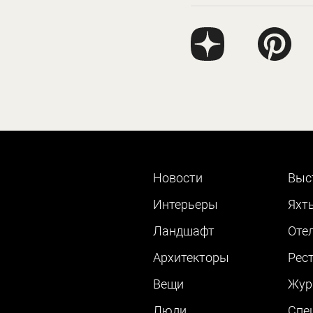
Новости
Выс
Интерьеры
Яхт
Ландшафт
Оте
Архитекторы
Рес
Вещи
Жур
Люди
Cпе