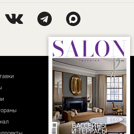
тавки
ы
ли
тораны
нал
цпроекты