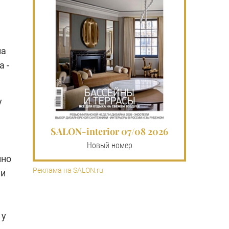
на
 -
у
SALON-interior 07/08 2026
Новый номер
нно
Реклама на SALON.ru
ми
 у