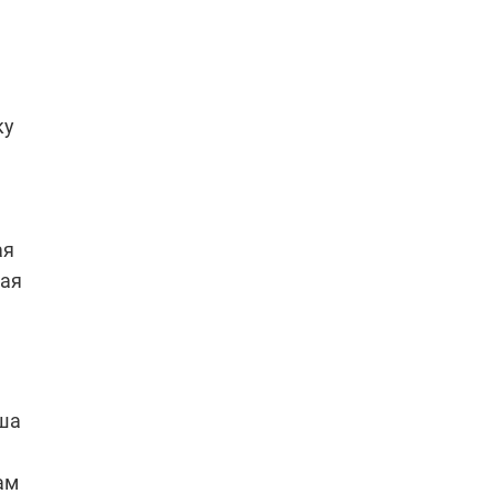
ку
ая
вая
уша
ам