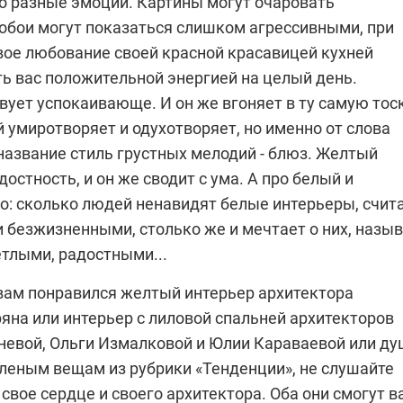
о разные эмоции. Картины могут очаровать
 обои могут показаться слишком агрессивными, при
вое любование своей красной красавицей кухней
ь вас положительной энергией на целый день.
вует успокаивающе. И он же вгоняет в ту самую тос
 умиротворяет и одухотворяет, но именно от слова
 название стиль грустных мелодий - блюз. Желтый
остность, и он же сводит с ума. А про белый и
го: сколько людей ненавидят белые интерьеры, счит
 безжизненными, столько же и мечтает о них, назы
етлыми, радостными...
 вам понравился желтый интерьер архитектора
яна или интерьер с лиловой спальней архитекторов
невой, Ольги Измалковой и Юлии Караваевой или д
еленым вещам из рубрики «Тенденции», не слушайте
 свое сердце и своего архитектора. Оба они смогут в