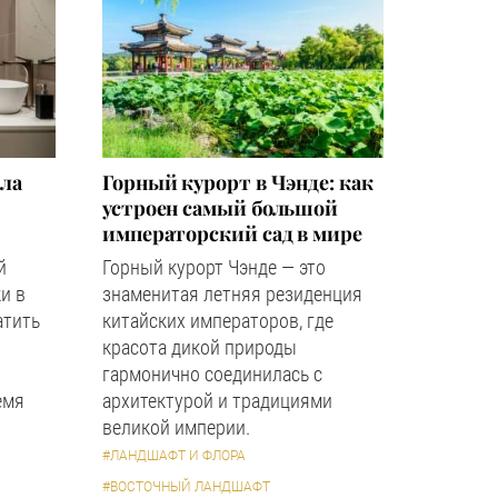
зла
Горный курорт в Чэнде: как
устроен самый большой
императорский сад в мире
й
Горный курорт Чэнде — это
и в
знаменитая летняя резиденция
атить
китайских императоров, где
красота дикой природы
гармонично соединилась с
емя
архитектурой и традициями
великой империи.
#ЛАНДШАФТ И ФЛОРА
#ВОСТОЧНЫЙ ЛАНДШАФТ