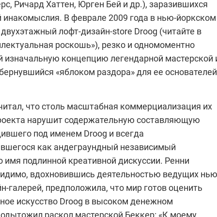
с, Ричард Хаттен, Юрген Бей и др.), заразившихся
й инакомыслия. В феврале 2009 года в нью-йоркском
двухэтажный лофт-дизайн-store Droog (читайте в
ллектуальная роскошь»), резко и одномоментно
 изначальную концепцию легендарной мастерской 
обернувшийся «яблоком раздора» для ее основателей
считал, что столь масштабная коммерциализация их
роекта нарушит содержательную составляющую
дившего под именем
Droog и всегда
вшегося как андеграундный независимый
о имя подлинной креативной дискуссии. Ренни
видимо, вдохновившись деятельностью ведущих нью
н-галерей, предположила, что мир готов оценить
ное искусство
Droog в высоком денежном
Подытожил раскол мастерской Беккер: «К моему