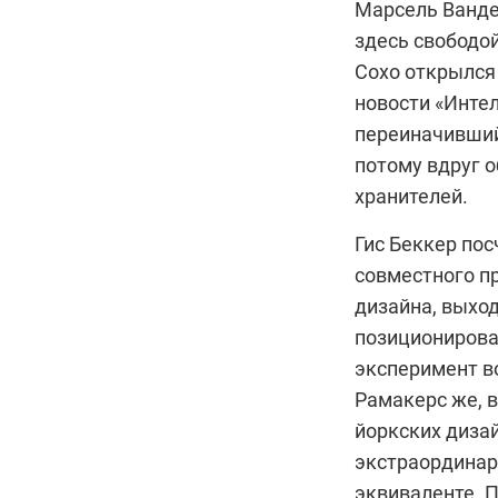
Марсель Вандер
здесь свободо
Сохо открылся 
новости «Инте
переиначивший
потому вдруг 
хранителей.
Гис Беккер по
совместного п
дизайна, выхо
позиционирова
эксперимент в
Рамакерс же, 
йоркских дизай
экстраординар
эквиваленте. 