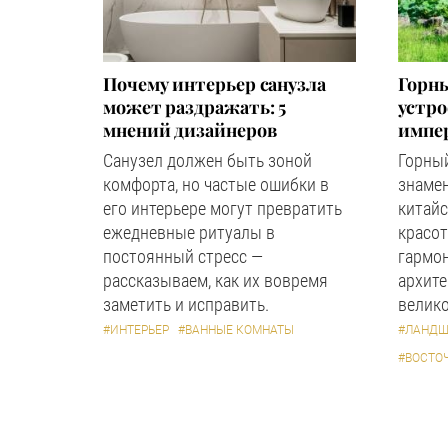
Почему интерьер санузла
Горны
может раздражать: 5
устр
мнений дизайнеров
импер
Санузел должен быть зоной
Горный
комфорта, но частые ошибки в
знаме
его интерьере могут превратить
китайс
ежедневные ритуалы в
красот
постоянный стресс —
гармон
рассказываем, как их вовремя
архите
заметить и исправить.
велико
#ИНТЕРЬЕР
#ВАННЫЕ КОМНАТЫ
#ЛАНДШ
#ВОСТО