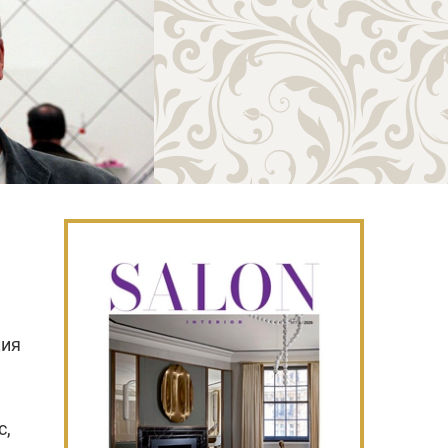
ция
с,