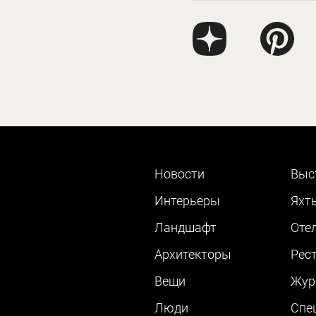
Новости
Выс
Интерьеры
Яхт
Ландшафт
Оте
Архитекторы
Рес
Вещи
Жур
Люди
Cпе