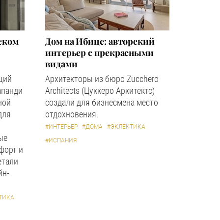
ском
Дом на Ибице: авторский
интерьер с прекрасными
видами
щий
Архитекторы из бюро Zucchero
апанди
Architects (Цуккеро Аркитектс)
ной
создали для бизнесмена место
для
отдохновения.
#ИНТЕРЬЕР
#ДОМА
#ЭКЛЕКТИКА
ые
#ИСПАНИЯ
форт и
етали
йн-
ТИКА