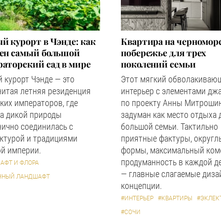
й курорт в Чэнде: как
Квартира на черномор
оен самый большой
побережье для трех
аторский сад в мире
поколений семьи
 курорт Чэнде — это
Этот мягкий обволакиваю
нитая летняя резиденция
интерьер с элементами дж
ких императоров, где
по проекту Анны Митроши
а дикой природы
задуман как место отдыха 
ично соединилась с
большой семьи. Тактильно
ктурой и традициями
приятные фактуры, округл
й империи.
формы, максимальный ком
продуманность в каждой д
АФТ И ФЛОРА
— главные слагаемые диза
ЧНЫЙ ЛАНДШАФТ
концепции.
#ИНТЕРЬЕР
#КВАРТИРЫ
#ЭКЛЕК
#СОЧИ