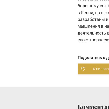
большому сожа
с Ренни, но я
разработаны и
мышления в на
деятельность 
свою творческ
Поделитесь с 
Мне нрав
Коммента