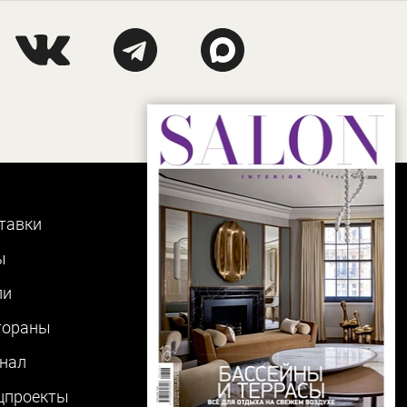
тавки
ы
ли
тораны
нал
цпроекты