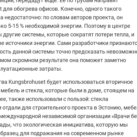
яции, передадут воде. Ее по трубам направят
t для обогрева офисов. Конечно, одного такого
а недостаточно: по словам авторов проекта, он
ко 5-15 % необходимой энергии. Поэтому в центре
другие системы, которые сократят потери тепла, и
е источники энергии. Сами разработчики признаютс
ость данной системы точно предсказать невозможн
амом скромном результате она поможет заметно
плуатационные затраты.
тва Kungsbrohuset будет использоваться вторичное
мебель и стекла, которые были в доме, стоящем на
ее, также использовали с пользой: стекла
 отдали для строительного проекта в Эстонию, меб
международной независимой организации «Врачи бе
рады, что экологическая инициатива, которую мы
образец для подражания на современном рынке