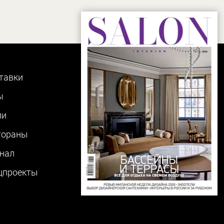
тавки
ы
ли
тораны
нал
цпроекты