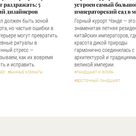
 раздражать: 5
устроен самый большо
ий дизайнеров
императорский сад в 
ел должен быть зоной
Горный курорт Чэнде — это
та, но частые ошибки в
знаменитая летняя резиде
терьере могут превратить
китайских императоров, гд
евные ритуалы в
красота дикой природы
янный стресс —
гармонично соединилась с
зываем, как их вовремя
архитектурой и традициям
ть и исправить.
великой империи.
ЬЕР
#ВАННЫЕ КОМНАТЫ
#ЛАНДШАФТ И ФЛОРА
#ВОСТОЧНЫЙ ЛАНДШАФТ