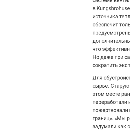
системе вентил
в Kungsbrohuse
источника тепл
обеспечит толь
предусмотрены 
дополнительны
что эффективн
Но даже при с
сократить экс
Для обустройс
сырье. Старую 
этом месте ран
переработали и
пожертвовали 
границ». «Мы 
задумали как 