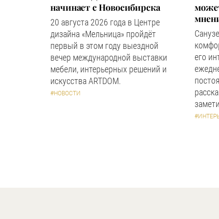
начинает с Новосибирска
может
мнен
20 августа 2026 года в Центре
Сануз
дизайна «Мельница» пройдёт
комфор
первый в этом году выездной
его ин
вечер международной выставки
ежедн
мебели, интерьерных решений и
посто
искусства ARTDOM.
расска
#НОВОСТИ
замети
#ИНТЕР