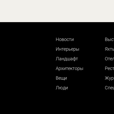
Новости
Выс
Интерьеры
Яхт
Ландшафт
Оте
Архитекторы
Рес
Вещи
Жур
Люди
Cпе