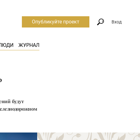
Опубликуйте проект
Вход
ЛЮДИ
ЖУРНАЛ
ь
ений будут
железнодорожном