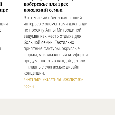
й
побережье для трех
мире
поколений семьи
Этот мягкий обволакивающий
нция
интерьер с элементами джапанди
е
по проекту Анны Митрошиной
задуман как место отдыха для
большой семьи. Тактильно
и
приятные фактуры, округлые
формы, максимальный комфорт и
продуманность в каждой детали
— главные слагаемые дизайн-
концепции.
#ИНТЕРЬЕР
#КВАРТИРЫ
#ЭКЛЕКТИКА
#СОЧИ