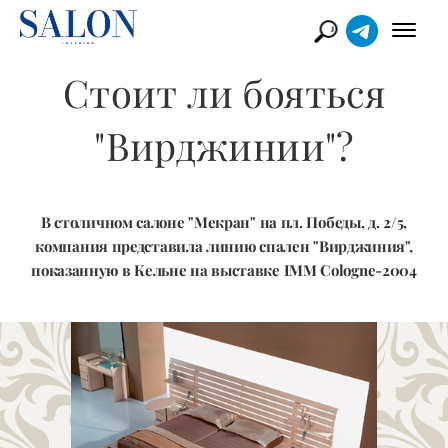
Стоит ли бояться
"Вирджинии"?
В столичном салоне "Мекран" на пл. Победы, д. 2/5,
компания представила линию спален "Вирджиния",
показанную в Кельне на выставке IMM Cologne-2004