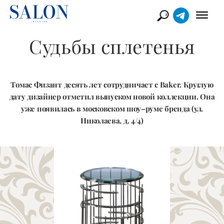
Судьбы сплетенья
Томас Физант десять лет сотрудничает с Baker. Круглую
дату дизайнер отметил выпуском новой коллекции. Она
уже появилась в московском шоу–руме бренда (ул.
Николаева, д. 4/4)