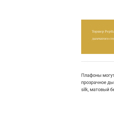
Торшер Pepita
дымчатого сте
Плафоны могут
прозрачное ды
silk, матовый 