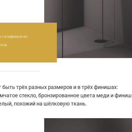
 с плафоном из
кла.
 быть трёх разных размеров и в трёх финишах:
мчатое стекло, бронзированное цвета меди и финиш
белый, похожий на шёлковую ткань.