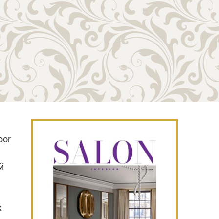
oor
й
х