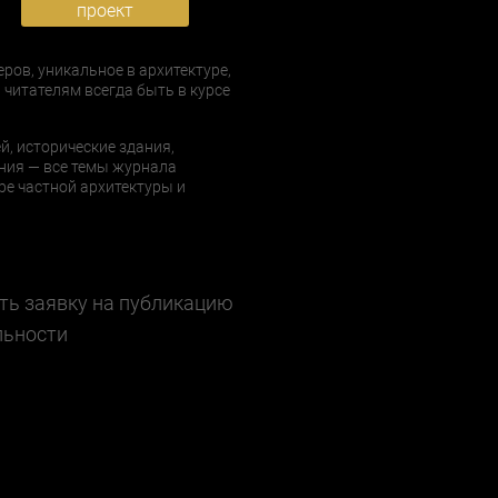
проект
еров, уникальное в архитектуре,
 читателям всегда быть в курсе
й, исторические здания,
ния — все темы журнала
е частной архитектуры и
ть заявку на публикацию
льности