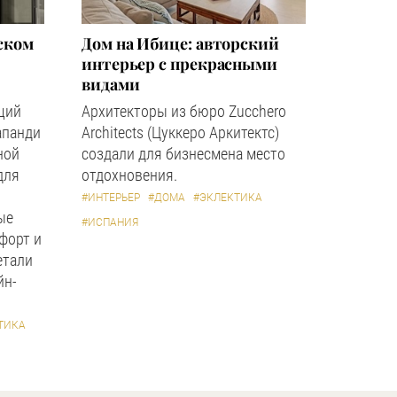
ском
Дом на Ибице: авторский
интерьер с прекрасными
видами
щий
Архитекторы из бюро Zucchero
апанди
Architects (Цуккеро Аркитектс)
ной
создали для бизнесмена место
для
отдохновения.
#ИНТЕРЬЕР
#ДОМА
#ЭКЛЕКТИКА
ые
#ИСПАНИЯ
форт и
етали
йн-
ТИКА