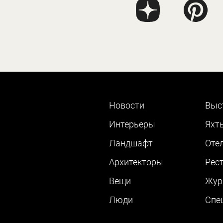
Новости
Выс
Интерьеры
Яхт
Ландшафт
Оте
Архитекторы
Рес
Вещи
Жур
Люди
Cпе