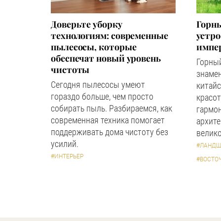
Доверьте уборку
Горны
технологиям: современные
устр
пылесосы, которые
импер
обеспечат новый уровень
Горный
чистоты
знаме
Сегодня пылесосы умеют
китайс
гораздо больше, чем просто
красот
собирать пыль. Разбираемся, как
гармон
современная техника помогает
архите
поддерживать дома чистоту без
велико
усилий.
#ЛАНДШ
#ИНТЕРЬЕР
#ВОСТО