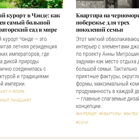
й курорт в Чэнде: как
Квартира на черномор
оен самый большой
побережье для трех
аторский сад в мире
поколений семьи
 курорт Чэнде — это
Этот мягкий обволакиваю
нитая летняя резиденция
интерьер с элементами дж
ких императоров, где
по проекту Анны Митроши
а дикой природы
задуман как место отдыха 
ично соединилась с
большой семьи. Тактильно
ктурой и традициями
приятные фактуры, округл
й империи.
формы, максимальный ком
продуманность в каждой д
АФТ И ФЛОРА
— главные слагаемые диза
ЧНЫЙ ЛАНДШАФТ
концепции.
#ИНТЕРЬЕР
#КВАРТИРЫ
#ЭКЛЕК
#СОЧИ