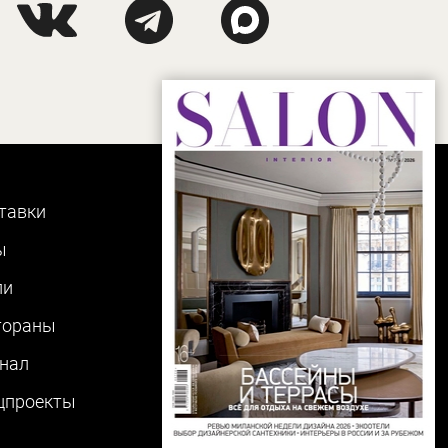
тавки
ы
ли
тораны
нал
цпроекты