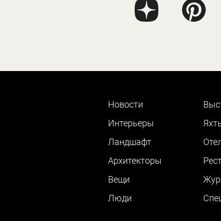
Новости
Выс
Интерьеры
Яхт
Ландшафт
Оте
Архитекторы
Рес
Вещи
Жур
Люди
Cпе