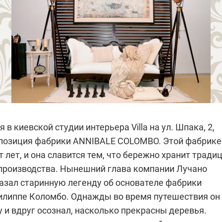
я в киевской студии интерьера Villa на
ул. Шпака, 2
,
позиция фабрики
ANNIBALE COLOMBO
. Этой фабрике
 лет, и она славится тем, что бережно хранит тради
производства. Нынешний глава компании
Лучано
азал старинную легенду об основателе фабрики
илиппе Коломбо. Однажды во время путешествия он
у и вдруг осознал, насколько прекрасны деревья.