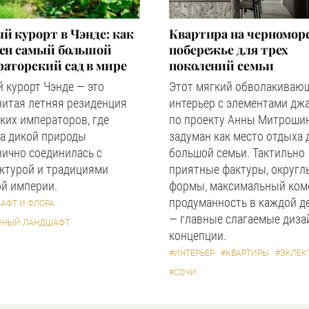
й курорт в Чэнде: как
Квартира на черномор
оен самый большой
побережье для трех
аторский сад в мире
поколений семьи
 курорт Чэнде — это
Этот мягкий обволакиваю
нитая летняя резиденция
интерьер с элементами дж
ких императоров, где
по проекту Анны Митроши
а дикой природы
задуман как место отдыха 
ично соединилась с
большой семьи. Тактильно
ктурой и традициями
приятные фактуры, округл
й империи.
формы, максимальный ком
продуманность в каждой д
АФТ И ФЛОРА
— главные слагаемые диза
ЧНЫЙ ЛАНДШАФТ
концепции.
#ИНТЕРЬЕР
#КВАРТИРЫ
#ЭКЛЕК
#СОЧИ