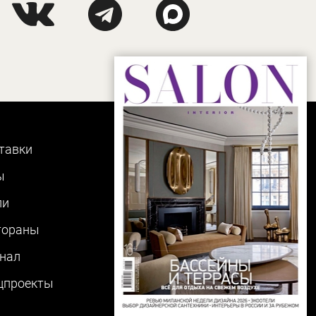
тавки
ы
ли
тораны
нал
цпроекты