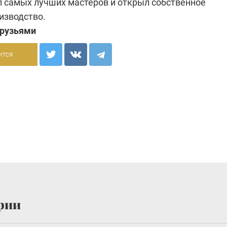
 самых лучших мастеров и открыл собственное
изводство.
друзьями
ится
рии