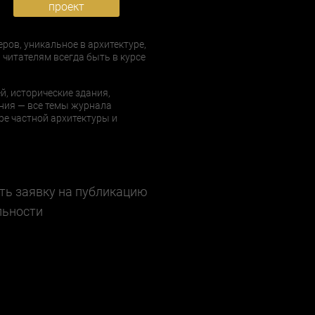
проект
еров, уникальное в архитектуре,
 читателям всегда быть в курсе
й, исторические здания,
ния — все темы журнала
е частной архитектуры и
ть заявку на публикацию
льности