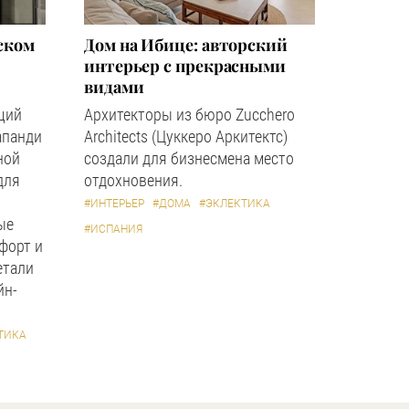
ском
Дом на Ибице: авторский
интерьер с прекрасными
видами
щий
Архитекторы из бюро Zucchero
апанди
Architects (Цуккеро Аркитектс)
ной
создали для бизнесмена место
для
отдохновения.
#ИНТЕРЬЕР
#ДОМА
#ЭКЛЕКТИКА
ые
#ИСПАНИЯ
форт и
етали
йн-
ТИКА