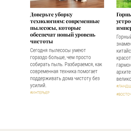
Доверьте уборку
Горны
технологиям: современные
устр
пылесосы, которые
импер
обеспечат новый уровень
Горный
чистоты
знаме
Сегодня пылесосы умеют
китайс
гораздо больше, чем просто
красот
собирать пыль. Разбираемся, как
гармон
современная техника помогает
архите
поддерживать дома чистоту без
велико
усилий.
#ЛАНДШ
#ИНТЕРЬЕР
#ВОСТО