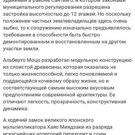
зданиями в районе Сантьяго, в котором законами
муниципального регулирования разрешена
застройка высотностью до 12 этажей. Но поскольку
положение частных землевладельцев здесь очень
зыбко, то к сооружению изначально предъявлялось
требование в способности быть быстро
демонтированным и восстановленным на другом
участки земли.
Альберто Моцо разработал модульную конструкцию
из слоистой древесины, которая оказалась не
только жизнеспособной, легко поновляемой и
поддающейся кочевому образу жизни, но и
соответствующей самым высоким вкусовым
предпочтениям современной архитектуры. Ее
отличают легкость, прозрачность, конструктивная
динамика.
А ходячий замок великого японского
мультипликатора Хаяо Миядзаки из разряда
искуснейших аллегорий переходит в сонм