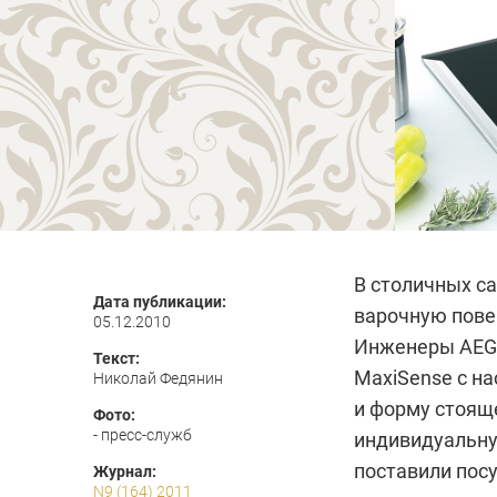
В столичных с
Дата публикации:
варочную пове
05.12.2010
Инженеры
AEG
Текст:
MaxiSense с н
Николай Федянин
и форму стояще
Фото:
- пресс-служб
индивидуальную
поставили пос
Журнал:
N9 (164) 2011