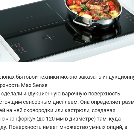
алонах бытовой техники можно заказать индукцион
рхность MaxiSense
сделали индукционную варочную поверхность
астоящим сенсорным дисплеем. Она определяет раз
й на ней сковородки или кастрюли, создавая
 «конфорку» (до 120 мм в диаметре) там, куда
уду. Поверхность имеет множество умных опций, а