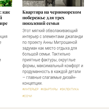
: как
Квартира на черноморском
й
побережье для трех
мире
поколений семьи
Этот мягкий обволакивающий
нция
интерьер с элементами джапанди
е
по проекту Анны Митрошиной
задуман как место отдыха для
большой семьи. Тактильно
и
приятные фактуры, округлые
формы, максимальный комфорт и
продуманность в каждой детали
— главные слагаемые дизайн-
концепции.
#ИНТЕРЬЕР
#КВАРТИРЫ
#ЭКЛЕКТИКА
#СОЧИ