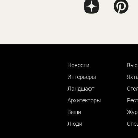
Новости
Выс
Интерьеры
Яхт
Ландшафт
Оте
Архитекторы
Рес
Вещи
Жур
Люди
Cпе