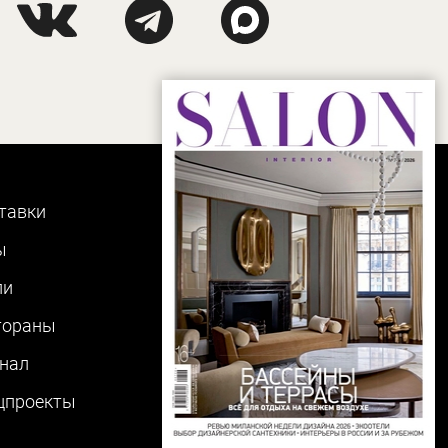
тавки
ы
ли
тораны
нал
цпроекты