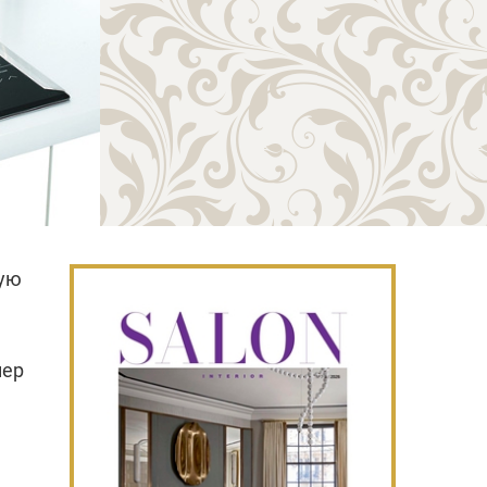
ную
мер