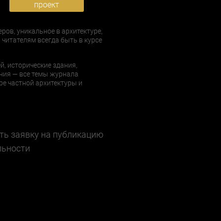
проект
еров, уникальное в архитектуре,
 читателям всегда быть в курсе
й, исторические здания,
ния — все темы журнала
е частной архитектуры и
ть заявку на публикацию
льности