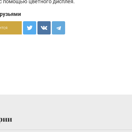
с помощью цветного дисплея.
друзьями
ится
рии