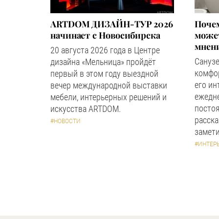
ARTDOM ДИЗАЙН-ТУР 2026
Почем
начинает с Новосибирска
может
мнен
20 августа 2026 года в Центре
Сануз
дизайна «Мельница» пройдёт
комфор
первый в этом году выездной
его ин
вечер международной выставки
ежедн
мебели, интерьерных решений и
посто
искусства ARTDOM.
расска
#НОВОСТИ
замети
#ИНТЕР