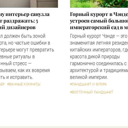
у интерьер санузла
Горный курорт в Чэнде
 раздражать: 5
устроен самый большо
ий дизайнеров
императорский сад в 
ел должен быть зоной
Горный курорт Чэнде — это
та, но частые ошибки в
знаменитая летняя резиде
терьере могут превратить
китайских императоров, гд
евные ритуалы в
красота дикой природы
янный стресс —
гармонично соединилась с
зываем, как их вовремя
архитектурой и традициям
ть и исправить.
великой империи.
ЬЕР
#ВАННЫЕ КОМНАТЫ
#ЛАНДШАФТ И ФЛОРА
#ВОСТОЧНЫЙ ЛАНДШАФТ