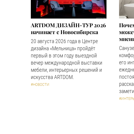
ARTDOM ДИЗАЙН-ТУР 2026
Почем
начинает с Новосибирска
может
мнен
20 августа 2026 года в Центре
Сануз
дизайна «Мельница» пройдёт
комфор
первый в этом году выездной
его ин
вечер международной выставки
ежедн
мебели, интерьерных решений и
посто
искусства ARTDOM.
расска
#НОВОСТИ
замети
#ИНТЕР