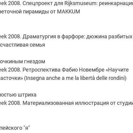
eek 2008. Спецпроект для Rijksmuseum: реинкарнаци
цветочной пирамиды от MAKKUM
Week 2008. Драматургия в фарфоре: дюжина разбитых
 счастливая семья
точкиным гнездом
Week 2008. Ретроспектива Фабио Новембре «Научите
сточки» (Insegna anche a me la libertà delle rondini)
лостью штриха
Week 2008. Материализованная иллюстрация от студи
пейского "я"