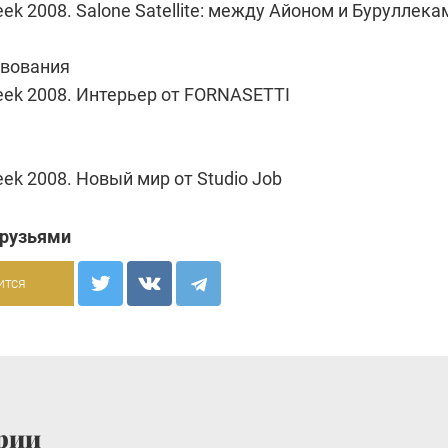
eek 2008. Salone Satellite: между Айоном и Буруллека
твования
eek 2008. Интерьер от FORNASETTI
eek 2008. Новый мир от Studio Job
друзьями
ится
рии