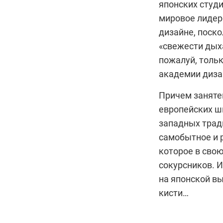
японских студи
мировое лидер
дизайне, поско
«свежести дых
пожалуй, толь
академии диза
Причем занятен
европейских ш
западных тради
самобытное и 
которое в свою
сокурсников. И
на японской в
кисти…