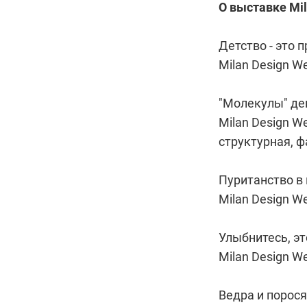
О выставке Mil
Детство - это 
Milan Design 
"Молекулы" де
Milan Design W
структурная, 
Пуританство в 
Milan Design W
Улыбнитесь, эт
Milan Design W
Ведра и порос