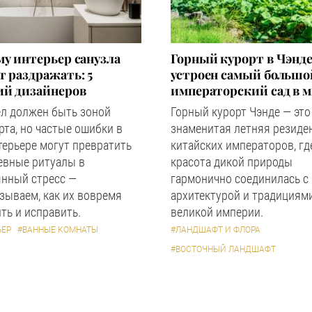
у интерьер санузла
Горный курорт в Чэнде
 раздражать: 5
устроен самый большо
ий дизайнеров
императорский сад в 
ел должен быть зоной
Горный курорт Чэнде — это
та, но частые ошибки в
знаменитая летняя резиде
терьере могут превратить
китайских императоров, гд
евные ритуалы в
красота дикой природы
янный стресс —
гармонично соединилась с
зываем, как их вовремя
архитектурой и традициям
ть и исправить.
великой империи.
ЬЕР
#ВАННЫЕ КОМНАТЫ
#ЛАНДШАФТ И ФЛОРА
#ВОСТОЧНЫЙ ЛАНДШАФТ