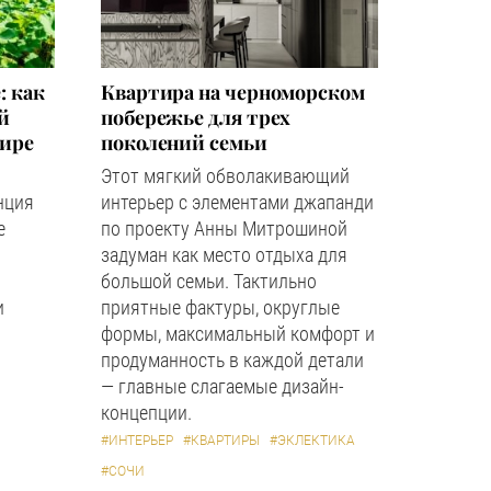
: как
Квартира на черноморском
й
побережье для трех
мире
поколений семьи
Этот мягкий обволакивающий
нция
интерьер с элементами джапанди
е
по проекту Анны Митрошиной
задуман как место отдыха для
большой семьи. Тактильно
и
приятные фактуры, округлые
формы, максимальный комфорт и
продуманность в каждой детали
— главные слагаемые дизайн-
концепции.
#ИНТЕРЬЕР
#КВАРТИРЫ
#ЭКЛЕКТИКА
#СОЧИ