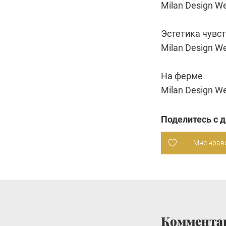
Milan Design W
Эстетика чувс
Milan Design W
На ферме
Milan Design W
Поделитесь с 
Мне нрав
Коммента