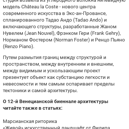
студия возвела из углеродного волокна нитевидную
модель Сhâteau la Сoste - нового центра
современного искусства в Экс-ан-Провансе,
спланированного Тадао Андо (Tadao Ando) и
включающего структуры, разработанные
Жаном
Нувелем
(Jean Nouvel),
Фрэнком Гери
(Frank Gehry),
Норманом Фостером
(Norman Foster) и
Ренцо Пьяно
(Renzo Piano).
Путем размытия границ между структурой и
пространством, между внутренним и внешним,
между видимым и ускользающим проект
презентует объект как субстанцию легкости и
невесомости и тем самым оспаривает пределы
тектоники и самой архитектуры.
О 12-й Венецианской биеннале архитектуры
читайте также в статьях:
Марсианская риторика
«Живой» искусственный ландшафт от Филипа