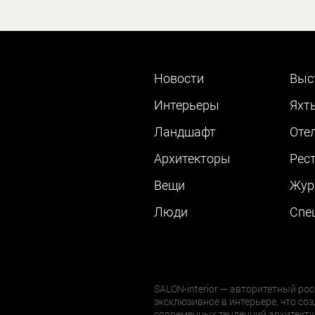
Новости
Выс
Интерьеры
Яхт
Ландшафт
Оте
Архитекторы
Рес
Вещи
Жур
Люди
Cпе
SALON-interior — авторитетный рос
эксклюзивное в интерьере, что соз
современных тенденций архитекту