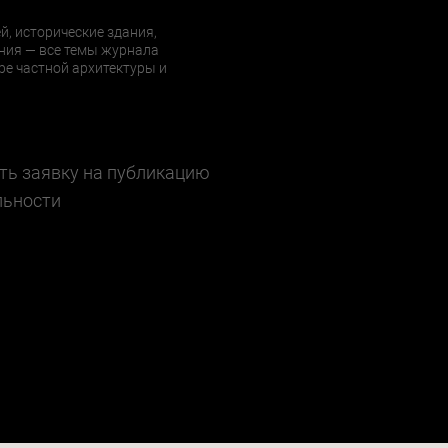
й, исторические здания,
ния — все темы журнала
е частной архитектуры и
ть заявку на публикацию
льности