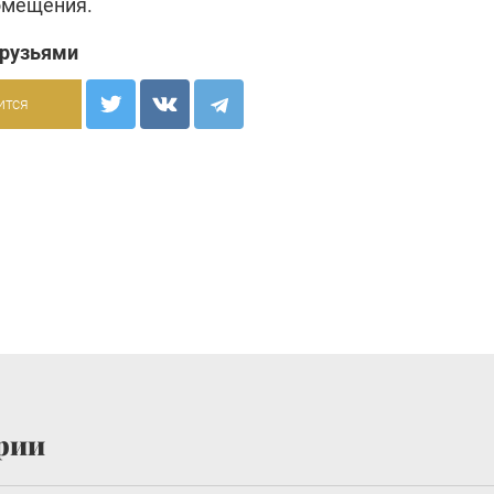
омещения.
друзьями
ится
рии