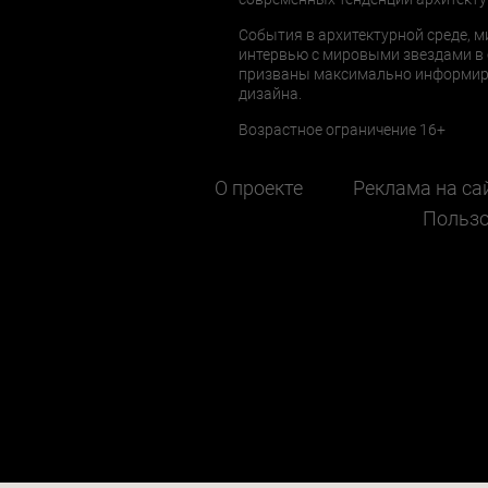
События в архитектурной среде, м
интервью с мировыми звездами в 
призваны максимально информиров
дизайна.
Возрастное ограничение 16+
О проекте
Реклама на са
Пользо