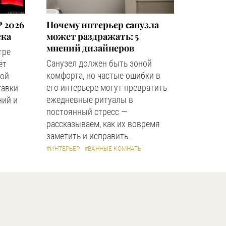
 2026
Почему интерьер санузла
ска
может раздражать: 5
мнений дизайнеров
тре
Санузел должен быть зоной
ёт
комфорта, но частые ошибки в
ной
его интерьере могут превратить
тавки
ежедневные ритуалы в
ний и
постоянный стресс —
рассказываем, как их вовремя
заметить и исправить.
#ИНТЕРЬЕР
#ВАННЫЕ КОМНАТЫ