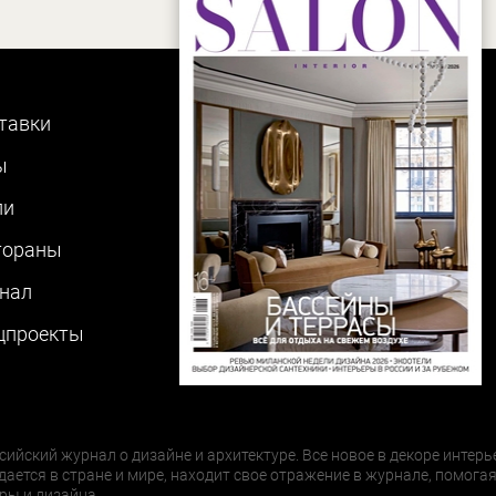
тавки
ы
ли
тораны
нал
цпроекты
сийский журнал о дизайне и архитектуре. Все новое в декоре интерь
дается в стране и мире, находит свое отражение в журнале, помогая
ры и дизайна.