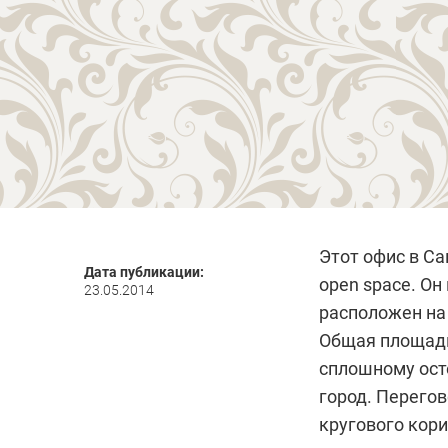
Этот офис в С
Дата публикации:
open space. Он
23.05.2014
расположен на
Общая площадь
сплошному ост
город. Перего
кругового кори