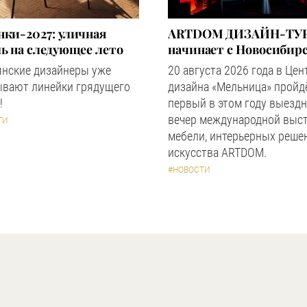
ки-2027: уличная
ARTDOM ДИЗАЙН-ТУР
ь на следующее лето
начинает с Новосибир
янские дизайнеры уже
20 августа 2026 года в Цен
ывают линейки грядущего
дизайна «Мельница» пройд
!
первый в этом году выезд
вечер международной выс
ТИ
мебели, интерьерных реше
искусства ARTDOM.
#НОВОСТИ