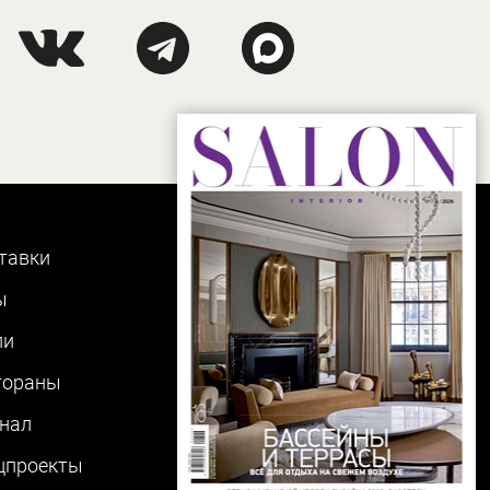
тавки
ы
ли
тораны
нал
цпроекты