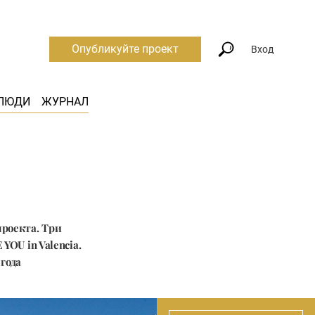
Опубликуйте проект
Вход
ЛЮДИ
ЖУРНАЛ
роекта. Три
OU in Valencia.
года