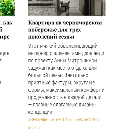
: как
Квартира на черноморском
й
побережье для трех
мире
поколений семьи
Этот мягкий обволакивающий
нция
интерьер с элементами джапанди
е
по проекту Анны Митрошиной
задуман как место отдыха для
большой семьи. Тактильно
и
приятные фактуры, округлые
формы, максимальный комфорт и
продуманность в каждой детали
— главные слагаемые дизайн-
концепции.
#ИНТЕРЬЕР
#КВАРТИРЫ
#ЭКЛЕКТИКА
#СОЧИ