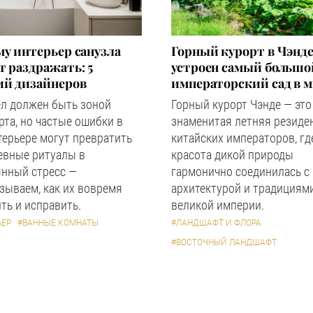
у интерьер санузла
Горный курорт в Чэнде
 раздражать: 5
устроен самый большо
ий дизайнеров
императорский сад в 
ел должен быть зоной
Горный курорт Чэнде — это
та, но частые ошибки в
знаменитая летняя резиде
терьере могут превратить
китайских императоров, гд
евные ритуалы в
красота дикой природы
янный стресс —
гармонично соединилась с
зываем, как их вовремя
архитектурой и традициям
ть и исправить.
великой империи.
ЬЕР
#ВАННЫЕ КОМНАТЫ
#ЛАНДШАФТ И ФЛОРА
#ВОСТОЧНЫЙ ЛАНДШАФТ