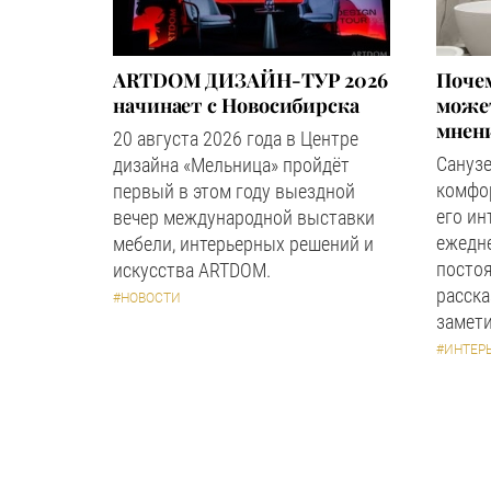
ARTDOM ДИЗАЙН-ТУР 2026
Почем
начинает с Новосибирска
может
мнен
20 августа 2026 года в Центре
Сануз
дизайна «Мельница» пройдёт
комфор
первый в этом году выездной
его ин
вечер международной выставки
ежедн
мебели, интерьерных решений и
посто
искусства ARTDOM.
расска
#НОВОСТИ
замети
#ИНТЕР