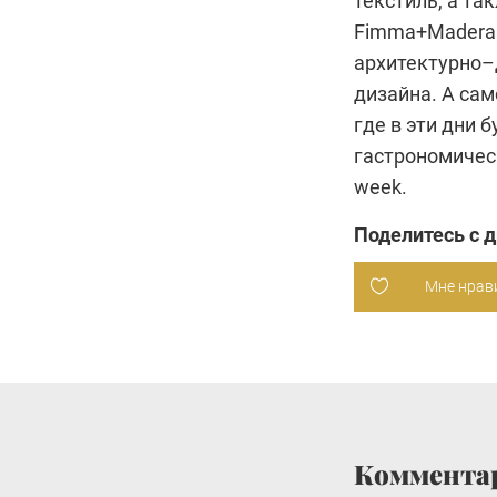
текстиль, а т
Fimma+Maderal
архитектурно–
дизайна. А са
где в эти дни 
гастрономическ
week.
Поделитесь с 
Мне нрав
Коммента