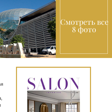
Смотреть все
8 фото
ая
,
и