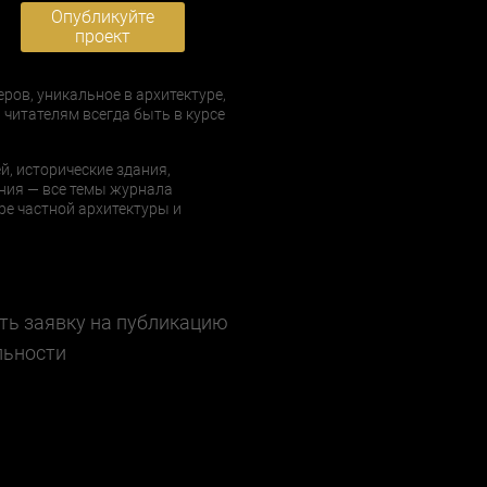
Опубликуйте
проект
еров, уникальное в архитектуре,
 читателям всегда быть в курсе
й, исторические здания,
ния — все темы журнала
е частной архитектуры и
ть заявку на публикацию
льности