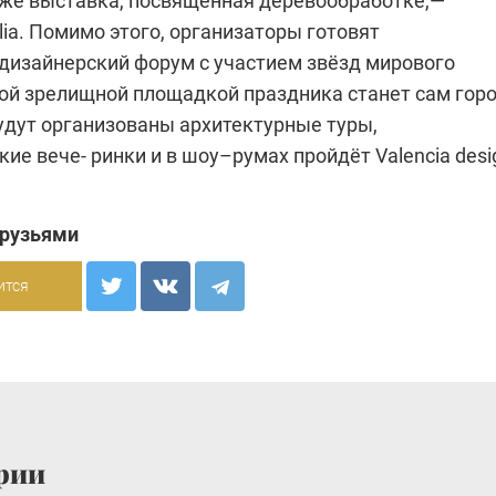
акже выставка, посвящённая деревообработке,—
ia. Помимо этого, организаторы готовят
дизайнерский форум с участием звёзд мирового
мой зрелищной площадкой праздника станет сам горо
будут организованы архитектурные туры,
ие вече- ринки и в шоу–румах пройдёт Valencia desi
друзьями
ится
рии