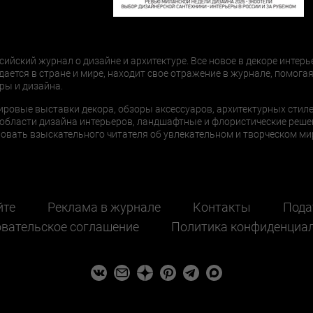
сийский журнал о дизайне и архитектуре. Все новое в декоре интерь
дается в стране и мире, находит свое отражение в журнале, помогая
ры и дизайна.
ировые выставки декора, обзоры аксессуаров, архитектурных стиле
области дизайна интерьеров, ландшафтные и флористические реше
ать взыскательного читателя об увлекательном и творческом мир
йте
Реклама в журнале
Контакты
Пода
вательское соглашение
Политика конфиденциа