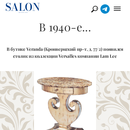
В 1940-е...
В бутике Veranda (Кронверкский пр-т, д. 77/2) появился
столик из коллекции Versalles компании Lam Lee