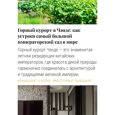
Горный курорт в Чэнде: как
устроен самый большой
императорский сад в мире
Горный курорт Чэнде — это знаменитая
летняя резиденция китайских
императоров, где красота дикой природы
гармонично соединилась с архитектурой
и традициями великой империи.
#ЛАНДШАФТ И ФЛОРА
#ВОСТОЧНЫЙ ЛАНДШАФТ