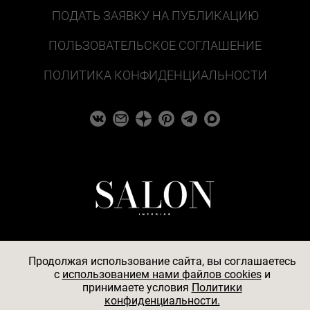
ПОДАТЬ ЗАЯВКУ НА ПУБЛИКАЦИЮ
ПОЛЬЗОВАТЕЛЬСКОЕ СОГЛАШЕНИЕ
ПОЛИТИКА КОНФИДЕНЦИАЛЬНОСТИ
Продолжая использование сайта, вы соглашаетесь
c
использованием нами файлов cookies
и
© 2026
принимаете условия
Политики
конфиденциальности.
АО «БКМ», ОГРН 1027739494584, ИНН 7705056238,