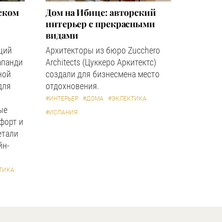
ском
Дом на Ибице: авторский
интерьер с прекрасными
видами
щий
Архитекторы из бюро Zucchero
апанди
Architects (Цуккеро Аркитектс)
ной
создали для бизнесмена место
для
отдохновения.
#ИНТЕРЬЕР
#ДОМА
#ЭКЛЕКТИКА
ые
#ИСПАНИЯ
форт и
етали
йн-
ТИКА