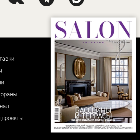
тавки
ы
ли
тораны
нал
цпроекты