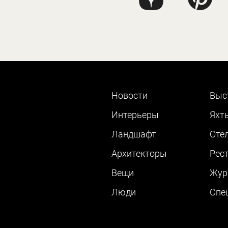
Новости
Выс
Интерьеры
Яхт
Ландшафт
Оте
Архитекторы
Рес
Вещи
Жур
Люди
Cпе