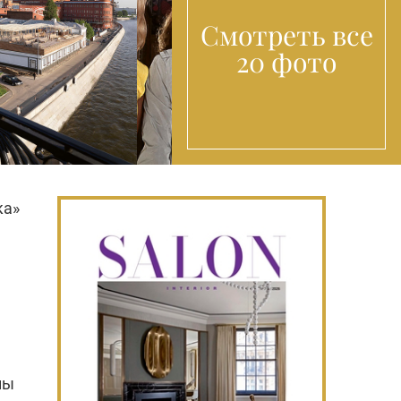
Смотреть все
20 фото
ка»
ны