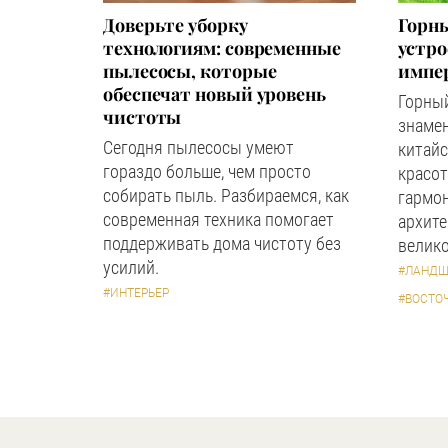
Доверьте уборку
Горны
технологиям: современные
устр
пылесосы, которые
импер
обеспечат новый уровень
Горный
чистоты
знаме
Сегодня пылесосы умеют
китайс
гораздо больше, чем просто
красот
собирать пыль. Разбираемся, как
гармон
современная техника помогает
архите
поддерживать дома чистоту без
велико
усилий.
#ЛАНДШ
#ИНТЕРЬЕР
#ВОСТО