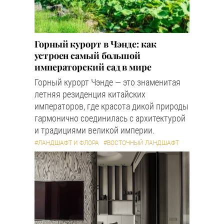
Горный курорт в Чэнде: как
устроен самый большой
императорский сад в мире
Горный курорт Чэнде — это знаменитая
летняя резиденция китайских
императоров, где красота дикой природы
гармонично соединилась с архитектурой
и традициями великой империи.
#ЛАНДШАФТ И ФЛОРА
#ВОСТОЧНЫЙ ЛАНДШАФТ