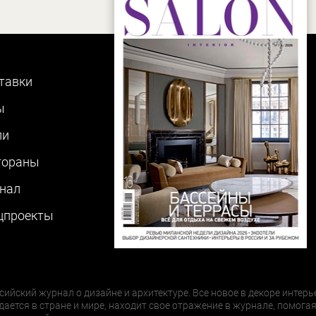
тавки
ы
ли
тораны
нал
цпроекты
сийский журнал о дизайне и архитектуре. Все новое в декоре интерь
дается в стране и мире, находит свое отражение в журнале, помогая