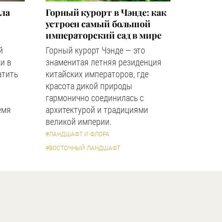
зла
Горный курорт в Чэнде: как
устроен самый большой
императорский сад в мире
й
Горный курорт Чэнде — это
и в
знаменитая летняя резиденция
атить
китайских императоров, где
красота дикой природы
гармонично соединилась с
емя
архитектурой и традициями
великой империи.
#ЛАНДШАФТ И ФЛОРА
#ВОСТОЧНЫЙ ЛАНДШАФТ