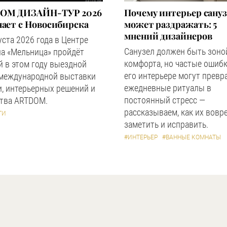
OM ДИЗАЙН-ТУР 2026
Почему интерьер сану
ает с Новосибирска
может раздражать: 5
мнений дизайнеров
уста 2026 года в Центре
Санузел должен быть зоно
а «Мельница» пройдёт
комфорта, но частые ошибк
 в этом году выездной
его интерьере могут превр
 международной выставки
ежедневные ритуалы в
, интерьерных решений и
постоянный стресс —
ства ARTDOM.
рассказываем, как их вовр
ТИ
заметить и исправить.
#ИНТЕРЬЕР
#ВАННЫЕ КОМНАТЫ