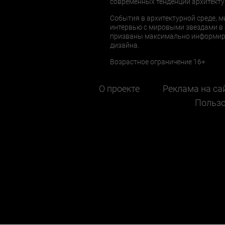
современных тенденций архитекту
События в архитектурной среде, м
интервью с мировыми звездами в 
призваны максимально информиров
дизайна.
Возрастное ограничение 16+
О проекте
Реклама на са
Пользо