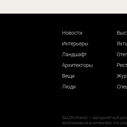
Новости
Выс
Интерьеры
Яхт
Ландшафт
Оте
Архитекторы
Рес
Вещи
Жур
Люди
Cпе
SALON-interior — авторитетный рос
эксклюзивное в интерьере, что соз