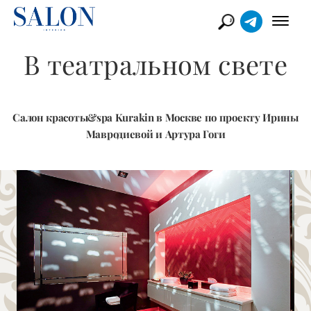
В театральном свете
Салон красоты&spa Kurakin в Москве по проекту Ирины
Мавродиевой и Артура Гоги