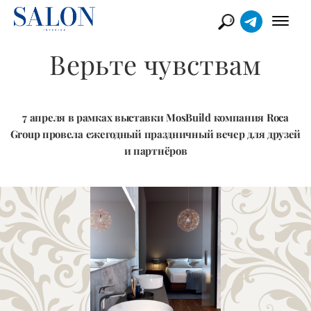
Верьте чувствам
7 апреля в рамках выставки MosBuild компания Roca
Group провела ежегодный праздничный вечер для друзей
и партнёров