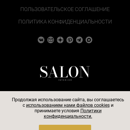
ПОЛЬЗОВАТЕЛЬСКОЕ СОГЛАШЕНИЕ
ПОЛИТИКА КОНФИДЕНЦИАЛЬНОСТИ
Продолжая использование сайта, вы соглашаетесь
c
использованием нами файлов cookies
и
© 2026
принимаете условия
Политики
конфиденциальности.
АО «БКМ», ОГРН 1027739494584, ИНН 7705056238,
127018, Москва, ул. Полковая, д. 3, стр. 4, помещение I,