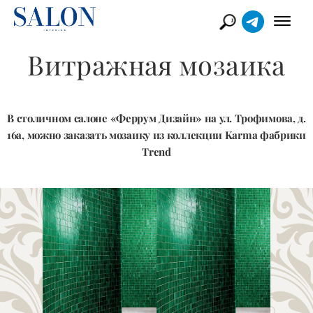
Витражная мозаика
В столичном салоне «Феррум Дизайн» на ул. Трофимова, д.
16а, можно заказать мозаику из коллекции Karma фабрики
Trend