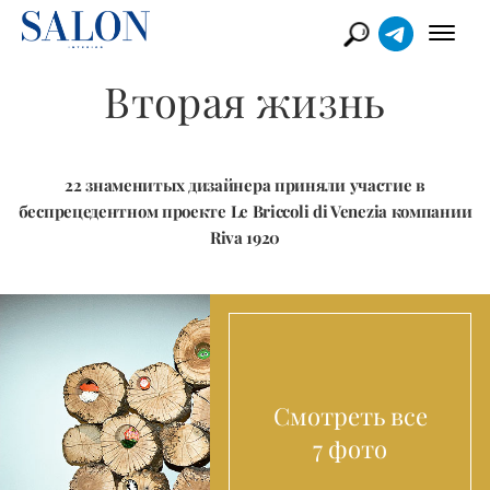
Вторая жизнь
22 знаменитых дизайнера приняли участие в
беспрецедентном проекте Le Briccoli di Venezia компании
Riva 1920
Смотреть все
7 фото