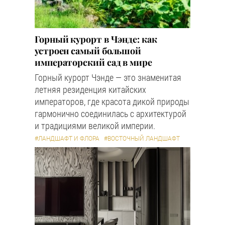
Горный курорт в Чэнде: как
устроен самый большой
императорский сад в мире
Горный курорт Чэнде — это знаменитая
летняя резиденция китайских
императоров, где красота дикой природы
гармонично соединилась с архитектурой
и традициями великой империи.
#ЛАНДШАФТ И ФЛОРА
#ВОСТОЧНЫЙ ЛАНДШАФТ