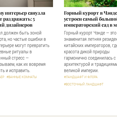
у интерьер санузла
Горный курорт в Чэнде
 раздражать: 5
устроен самый большо
ий дизайнеров
императорский сад в 
ел должен быть зоной
Горный курорт Чэнде — это
та, но частые ошибки в
знаменитая летняя резиде
терьере могут превратить
китайских императоров, гд
евные ритуалы в
красота дикой природы
янный стресс —
гармонично соединилась с
зываем, как их вовремя
архитектурой и традициям
ть и исправить.
великой империи.
ЬЕР
#ВАННЫЕ КОМНАТЫ
#ЛАНДШАФТ И ФЛОРА
#ВОСТОЧНЫЙ ЛАНДШАФТ