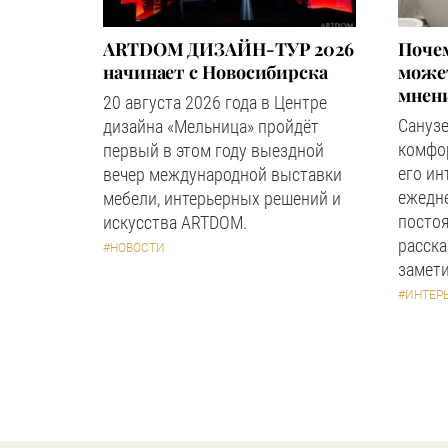
ARTDOM ДИЗАЙН-ТУР 2026
Почем
начинает с Новосибирска
может
мнен
20 августа 2026 года в Центре
Сануз
дизайна «Мельница» пройдёт
комфор
первый в этом году выездной
его ин
вечер международной выставки
ежедн
мебели, интерьерных решений и
посто
искусства ARTDOM.
расска
#НОВОСТИ
замети
#ИНТЕР