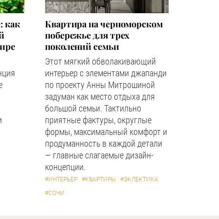
: как
Квартира на черноморском
й
побережье для трех
мире
поколений семьи
Этот мягкий обволакивающий
нция
интерьер с элементами джапанди
е
по проекту Анны Митрошиной
задуман как место отдыха для
большой семьи. Тактильно
и
приятные фактуры, округлые
формы, максимальный комфорт и
продуманность в каждой детали
— главные слагаемые дизайн-
концепции.
#ИНТЕРЬЕР
#КВАРТИРЫ
#ЭКЛЕКТИКА
#СОЧИ