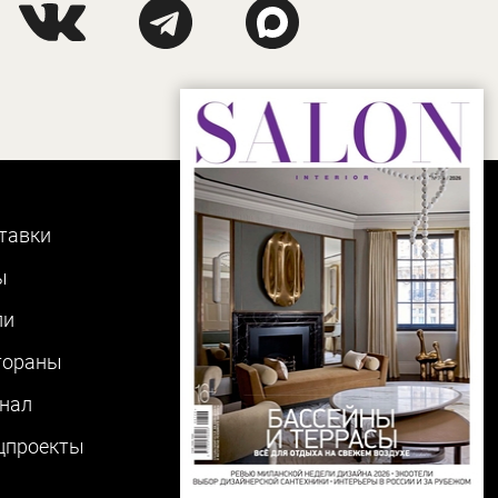
тавки
ы
ли
тораны
нал
цпроекты