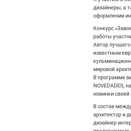
дизайнеры, а 
оформлении инт
Конкурс «Завое
работы участни
Автор лучшего 
известным евр
кульминационн
мировой архите
В программе в
NOVEDADES, на
новинки своей
В состав межд
архитектор и д
дизайнер инте
представительс