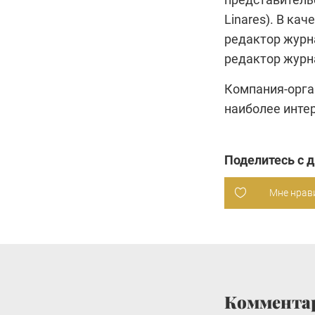
Linares). В ка
редактор журн
редактор жур
Компания-орган
наиболее инте
Поделитесь с 
Мне нрав
Коммента