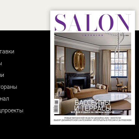
тавки
ы
ли
тораны
нал
цпроекты