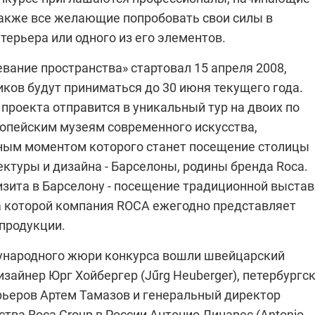
также все желающие попробовать свои силы в
ерьера или одного из его элементов.
вание пространства» стартовал 15 апреля 2008,
ков будут приниматься до 30 июня текущего года.
проекта отправится в уникальный тур на двоих по
опейским музеям современного искусства,
ым моментом которого станет посещение столицы
ктуры и дизайна - Барселоны, родины бренда Roca.
изита в Барселону - посещение традиционной выста
 которой компания
ROCA
ежегодно представляет
 продукции.
ународного жюри конкурса вошли швейцарский
изайнер Юрг Хойбергер (Jűrg Heuberger), петербургс
рьеров Артем Тамазов и генеральный директор
тва Roca Group в России Антонио Линарес (Antonio