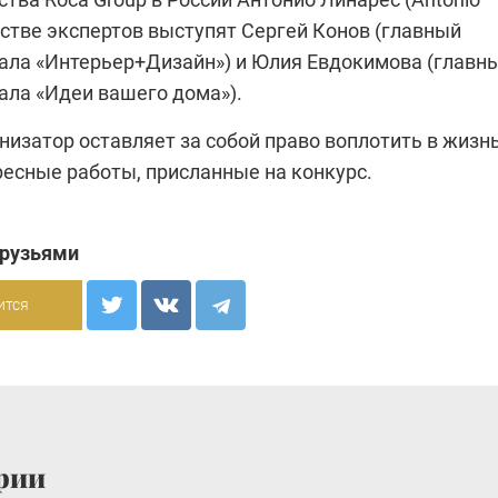
честве экспертов выступят Сергей Конов (главный
ала «Интерьер+Дизайн») и Юлия Евдокимова (главн
нала
«Идеи вашего дома»).
изатор оставляет за собой право воплотить в жизн
ресные работы, присланные на конкурс.
друзьями
ится
рии