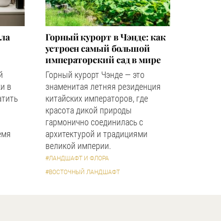
зла
Горный курорт в Чэнде: как
устроен самый большой
императорский сад в мире
й
Горный курорт Чэнде — это
и в
знаменитая летняя резиденция
атить
китайских императоров, где
красота дикой природы
гармонично соединилась с
емя
архитектурой и традициями
великой империи.
#ЛАНДШАФТ И ФЛОРА
#ВОСТОЧНЫЙ ЛАНДШАФТ