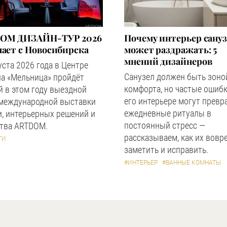
OM ДИЗАЙН-ТУР 2026
Почему интерьер сану
ает с Новосибирска
может раздражать: 5
мнений дизайнеров
уста 2026 года в Центре
Санузел должен быть зоно
а «Мельница» пройдёт
комфорта, но частые ошибк
 в этом году выездной
его интерьере могут превр
 международной выставки
ежедневные ритуалы в
, интерьерных решений и
постоянный стресс —
ства ARTDOM.
рассказываем, как их вовр
ТИ
заметить и исправить.
#ИНТЕРЬЕР
#ВАННЫЕ КОМНАТЫ