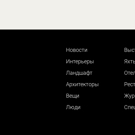
Новости
Выс
Интерьеры
Яхт
Ландшафт
Оте
Архитекторы
Рес
Вещи
Жур
Люди
Cпе