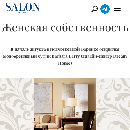
Женская собственность
В начале августа в подмосковной Барвихе открылся
монобрендовый бутик Barbara Barry (дизайн-центр Dream
House)