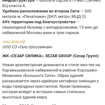
Инфраструктура
— школа и сад на 875 мест, ретейл,
БЦ класса А.
Удобное расположение во втором Сити
— 300
метров м. «Печатники» (БКЛ, метро, МЦД-2).
64% территории под благоустройство
—
пешеходный бульвар с велодорожками, 15 мин до
набережной Москвы-реки и трех парков.
наш.дом.рф
ООО СЗ «Галс-Шоссейная»
ЖК «СЕЗАР СИЛИКА».
SEZAR GROUP (Сезар Групп)
Новая архитектурная доминанта в стиле эмо-тек на
Карамышевской набережной в районе Хорошево-
Мневники «Большого Сити». Образ зданий
раскрывается через идейную метафору сияющих у
воды природных кристаллов. Яркая премьера,
которая войдет в историю самых стильных
высотных зданий мира.