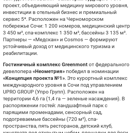
проект, объединяющий медицину мирового уровня,
инвестиции в отельный бизнес и премиальный
сервис 5*. Расположен на Черноморском
побережье Сочи: 1 200 номеров, медицинский центр
3 450 м², спа-комплекс 1 350 м², бассейны 3 135 м².
Партнеры — «Медскан» и Cosmos — формируют
устойчивый доход от медицинского туризма и
реабилитации.
Гостиничный комплекс Greenmont
от федерального
девелопера
«Неометрия»
победил в номинации
«Концепция проекта №1»
. Это курортный комплекс
международного уровня в Сочи под управлением
UPRO GROUP (Упро Групп). Расположен на
территории 4,6 га (1,4 га — зеленые насаждения). В
распоряжении гостей: ландшафтный парк с
парящими променадами, сенсорный сад,
подогреваемые бассейны (720 м²), спа-
пространства, пять ресторанов, детский клуб,
кинотеатр под открытым небом, площадки для йоги