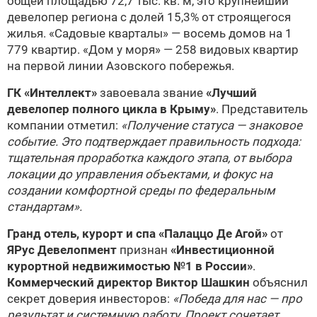
общей площадью 72,7 тыс. кв. м, это крупнейший
девелопер региона с долей 15,3% от строящегося
жилья. «Садовые кварталы» — восемь домов на 1
779 квартир. «Дом у моря» — 258 видовых квартир
на первой линии Азовского побережья.
ГК «Интеллект»
завоевала звание
«Лучший
девелопер полного цикла в Крыму»
. Представитель
компании отметил:
«Получение статуса — знаковое
событие. Это подтверждает правильность подхода:
тщательная проработка каждого этапа, от выбора
локации до управления объектами, и фокус на
создании комфортной среды по федеральным
стандартам».
Гранд отель, курорт и спа «Палаццо Де Агой»
от
ЯРус Девелопмент
признан
«Инвестиционной
курортной недвижимостью №1 в России»
.
Коммерческий директор Виктор Шашкин
объяснил
секрет доверия инвесторов:
«Победа для нас — про
результат и системную работу. Проект сочетает