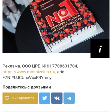
Реклама. ООО ЦРБ, ИНН 7708631704,
https://www.mosbizclub.ru/
, erid
F7NfYUJCUneVcxRRYmny
Поделитесь с друзьями
Мне нравится