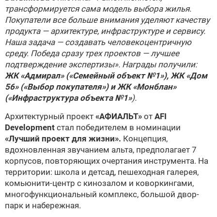
трансформируется сама модель выбора жилья.
Покупатели все больше внимания уделяют качеству
продукта — архитектуре, инфраструктуре и сервису.
Наша задача — создавать человекоцентричную
среду. Победа сразу трех проектов — лучшее
подтверждение экспертизы». Награды получили:
ЖК «Адмирал» («Семейный объект №1»), ЖК «Дом
56» («Выбор покупателя») и ЖК «Монблан»
(«Инфраструктура объекта №1»
).
Архитектурный проект
«АФИАЛЬТ»
от
AFI
Development
стал победителем в номинации
«Лучший проект для жизни».
Концепция,
вдохновленная звучанием альта, предполагает 7
корпусов, повторяющих очертания инструмента. На
территории: школа и детсад, пешеходная галерея,
комьюнити-центр с кинозалом и коворкингами,
многофункциональный комплекс, большой двор-
парк и набережная.