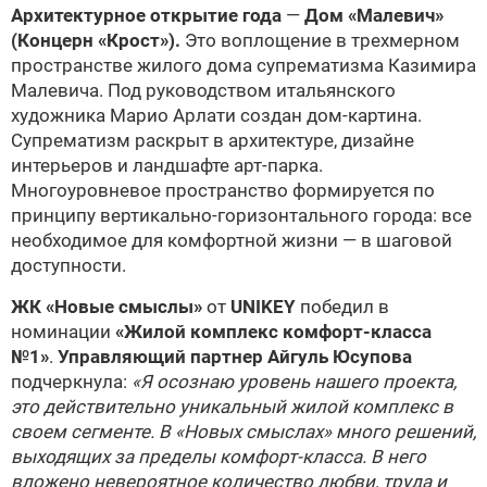
Архитектурное открытие года
—
Дом «Малевич»
(Концерн «Крост»).
Это воплощение в трехмерном
пространстве жилого дома супрематизма Казимира
Малевича. Под руководством итальянского
художника Марио Арлати создан дом-картина.
Супрематизм раскрыт в архитектуре, дизайне
интерьеров и ландшафте арт-парка.
Многоуровневое пространство формируется по
принципу вертикально-горизонтального города: все
необходимое для комфортной жизни — в шаговой
доступности.
ЖК «Новые смыслы»
от
UNIKEY
победил в
номинации
«Жилой комплекс комфорт-класса
№1»
.
Управляющий партнер Айгуль Юсупова
подчеркнула:
«Я осознаю уровень нашего проекта,
это действительно уникальный жилой комплекс в
своем сегменте. В «Новых смыслах» много решений,
выходящих за пределы комфорт-класса. В него
вложено невероятное количество любви, труда и