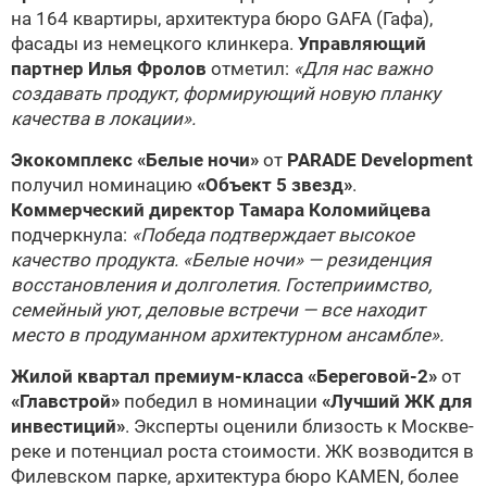
на 164 квартиры, архитектура бюро GAFA (Гафа),
фасады из немецкого клинкера.
Управляющий
партнер Илья Фролов
отметил:
«Для нас важно
создавать продукт, формирующий новую планку
качества в локации».
Экокомплекс «Белые ночи»
от
PARADE Development
получил номинацию
«Объект 5 звезд»
.
Коммерческий директор Тамара Коломийцева
подчеркнула:
«Победа подтверждает высокое
качество продукта. «Белые ночи» — резиденция
восстановления и долголетия. Гостеприимство,
семейный уют, деловые встречи — все находит
место в продуманном архитектурном ансамбле».
Жилой квартал премиум-класса «Береговой-2»
от
«Главстрой»
победил в номинации
«Лучший ЖК для
инвестиций»
. Эксперты оценили близость к Москве-
реке и потенциал роста стоимости. ЖК возводится в
Филевском парке, архитектура бюро KAMEN, более