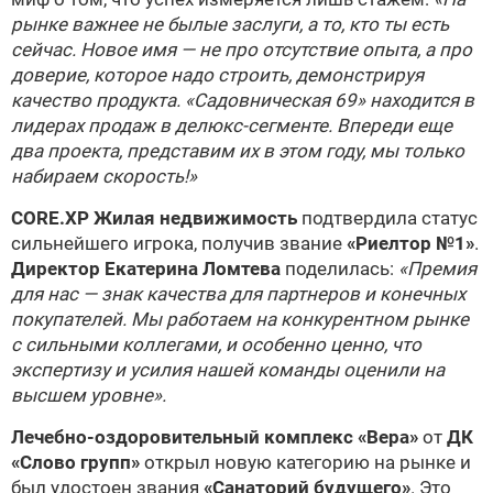
рынке важнее не былые заслуги, а то, кто ты есть
сейчас. Новое имя — не про отсутствие опыта, а про
доверие, которое надо строить, демонстрируя
качество продукта. «Садовническая 69» находится в
лидерах продаж в делюкс-сегменте. Впереди еще
два проекта, представим их в этом году, мы только
набираем скорость!»
CORE.XP Жилая недвижимость
подтвердила статус
сильнейшего игрока, получив звание
«Риелтор №1»
.
Директор Екатерина Ломтева
поделилась:
«Премия
для нас — знак качества для партнеров и конечных
покупателей. Мы работаем на конкурентном рынке
с сильными коллегами, и особенно ценно, что
экспертизу и усилия нашей команды оценили на
высшем уровне».
Лечебно-оздоровительный комплекс «Вера»
от
ДК
«Слово групп»
открыл новую категорию на рынке и
был удостоен звания
«Санаторий будущего»
. Это