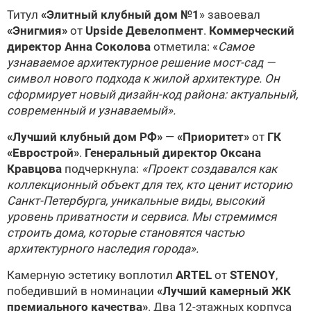
Титул
«Элитный клубный дом №1
» завоевал
«Энигмия»
от
Upside Девелопмент
.
Коммерческий
директор Анна Соколова
отметила: «
Самое
узнаваемое архитектурное решение мост-сад —
символ нового подхода к жилой архитектуре. Он
сформирует новый дизайн-код района: актуальный,
современный и узнаваемый».
«Лучший клубный дом РФ»
—
«Приоритет»
от
ГК
«Еврострой»
.
Генеральный директор Оксана
Кравцова
подчеркнула:
«Проект создавался как
коллекционный объект для тех, кто ценит историю
Санкт-Петербурга, уникальные виды, высокий
уровень приватности и сервиса. Мы стремимся
строить дома, которые становятся частью
архитектурного наследия города».
Камерную эстетику воплотил
ARTEL
от
STENOY
,
победивший в номинации
«Лучший камерный ЖК
премиального качества»
. Два 12-этажных корпуса