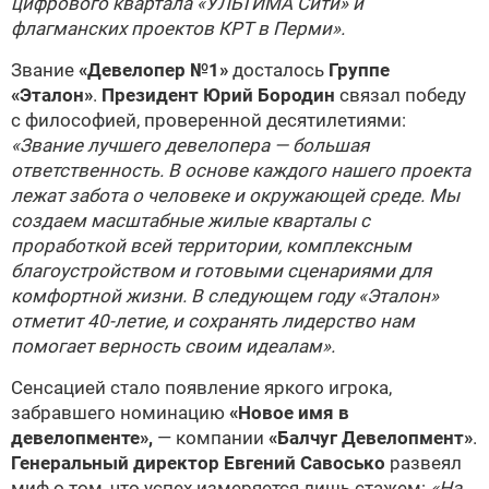
цифрового квартала «УЛЬТИМА Сити» и
флагманских проектов КРТ в Перми».
Звание
«Девелопер №1»
досталось
Группе
«Эталон»
.
Президент Юрий Бородин
связал победу
с философией, проверенной десятилетиями:
«Звание лучшего девелопера — большая
ответственность. В основе каждого нашего проекта
лежат забота о человеке и окружающей среде. Мы
создаем масштабные жилые кварталы с
проработкой всей территории, комплексным
благоустройством и готовыми сценариями для
комфортной жизни. В следующем году «Эталон»
отметит 40-летие, и сохранять лидерство нам
помогает верность своим идеалам».
Сенсацией стало появление яркого игрока,
забравшего номинацию
«Новое имя в
девелопменте»,
— компании
«Балчуг Девелопмент»
.
Генеральный директор Евгений Савосько
развеял
миф о том, что успех измеряется лишь стажем:
«На