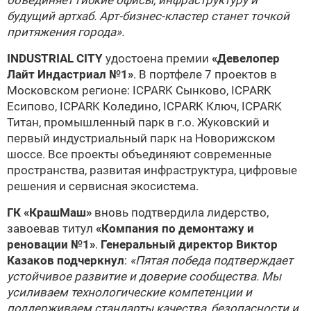
объединяет гибкие офисы, инфраструктуру и
будущий артхаб. Арт-бизнес-кластер станет точкой
притяжения города».
INDUSTRIAL CITY
удостоена премии
«Девелопер
Лайт Индастриал №1»
. В портфеле 7 проектов в
Московском регионе: ICPARK Сынково, ICPARK
Есипово, ICPARK Коледино, ICPARK Ключ, ICPARK
Титан, промышленный парк в г.о. Жуковский и
первый индустриальный парк на Новорижском
шоссе. Все проекты объединяют современные
пространства, развитая инфраструктура, цифровые
решения и сервисная экосистема.
ГК «КрашМаш»
вновь подтвердила лидерство,
завоевав титул
«Компания по демонтажу и
реновации №1»
.
Генеральный директор Виктор
Казаков подчеркнул
:
«Пятая победа подтверждает
устойчивое развитие и доверие сообщества. Мы
усиливаем технологические компетенции и
поддерживаем стандарты качества, безопасности и