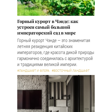
Горный курорт в Чэнде: как
устроен самый большой
императорский сад в мире
Горный курорт Чэнде — это знаменитая
летняя резиденция китайских
императоров, где красота дикой природы
гармонично соединилась с архитектурой
и традициями великой империи.
#ЛАНДШАФТ И ФЛОРА
#ВОСТОЧНЫЙ ЛАНДШАФТ