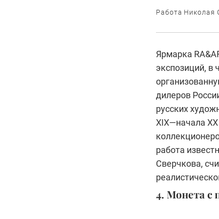
Работа Николая 
Ярмарка RA&AF
экспозиций, в 
организованну
дилеров России
русских художн
XIX—начала XX
коллекционеро
работа извест
Сверчкова, сч
реалистическо
4. Монета 