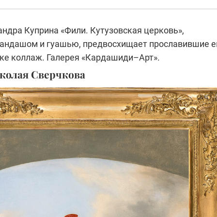
андра Куприна «Фили. Кутузовская церковь»,
андашом и гуашью, предвосхищает прославившие е
ике коллаж. Галерея «Кардашиди–Арт».
иколая Сверчкова