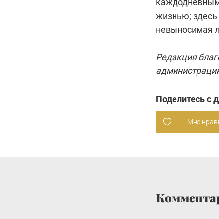
каждодневным 
жизнью; здесь 
невыносимая л
Редакция благ
администрацию
Поделитесь с 
Мне нрав
Коммента