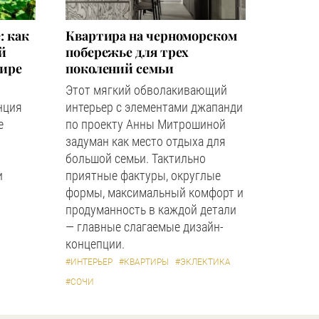
: как
Квартира на черноморском
й
побережье для трех
мире
поколений семьи
Этот мягкий обволакивающий
нция
интерьер с элементами джапанди
е
по проекту Анны Митрошиной
задуман как место отдыха для
большой семьи. Тактильно
и
приятные фактуры, округлые
формы, максимальный комфорт и
продуманность в каждой детали
— главные слагаемые дизайн-
концепции.
#ИНТЕРЬЕР
#КВАРТИРЫ
#ЭКЛЕКТИКА
#СОЧИ