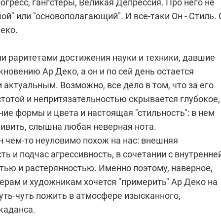
огресс, гангстеры, Великая Депрессия. Про него не
ой" или "основополагающий". И все-таки Он - Стиль. 
Деко.
ли раритетами достижения науки и техники, давшие
кновению Ар Деко, а он и по сей день остается
актуальным. Возможно, все дело в том, что за его
стотой и непритязательностью скрывается глубокое,
ие формы и цвета и настоящая "стильность": в нем
ивить, слышна любая неверная нота.
он чем-то неуловимо похож на нас: внешняя
ь и подчас агрессивность, в сочетании с внутренне
ью и растерянностью. Именно поэтому, наверное,
ерам и художникам хочется "примерить" Ар Деко на
чуть-чуть пожить в атмосфере изысканного,
каданса.