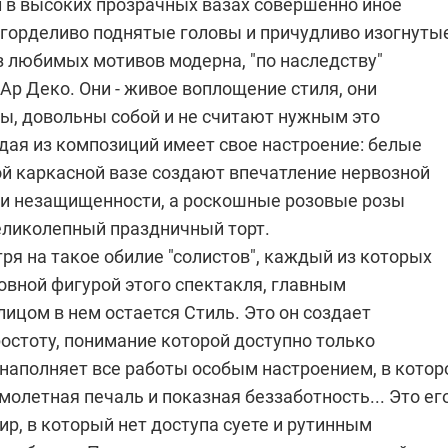
л в высоких прозрачных вазах совершенно иное
х горделиво поднятые головы и причудливо изогнуты
из любимых мотивов модерна, "по наследству"
р Деко. Они - живое воплощение стиля, они
ы, довольны собой и не считают нужным это
дая из композиций имеет свое настроение: белые
ой каркасной вазе создают впечатление нервозной
 и незащищенности, а роскошные розовые розы
ликолепный праздничный торт.
ря на такое обилие "солистов", каждый из которых
овной фигурой этого спектакля, главным
ицом в нем остается Стиль. Это он создает
остоту, понимание которой доступно только
 наполняет все работы особым настроением, в кото
олетная печаль и показная беззаботность... Это ег
р, в который нет доступа суете и рутинным