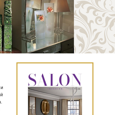
 и
ой
.
й