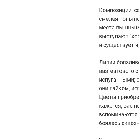
Композиции, с
смелая попытк
места пышным 
выступают "хо
и существует ч
Лилии боязлив
ваз матового 
испуганными; с
они тайком, и
Цветы приобре
кажется, вас н
вспоминаются 
боялась сквоз