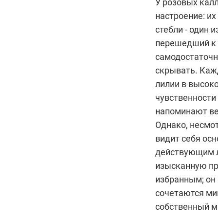
У розовых кал
настроение: и
стебли - один 
перешедший к А
самодостаточн
скрывать. Каж
лилии в высок
чувственности
напоминают ве
Однако, несмот
видит себя осн
действующим л
изысканную пр
избранным; он
сочетаются мим
собственный ми