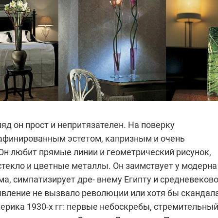
яд он прост и непритязателен. На поверку
афинированным эстетом, капризным и очень
Он любит прямые линии и геометрический рисунок,
текло и цветные металлы. Он заимствует у модерна
а, симпатизирует дре- внему Египту и средневеков
явление не вызвало революции или хотя бы скандала
мерика 1930-х гг: первые небоскребы, стремительны