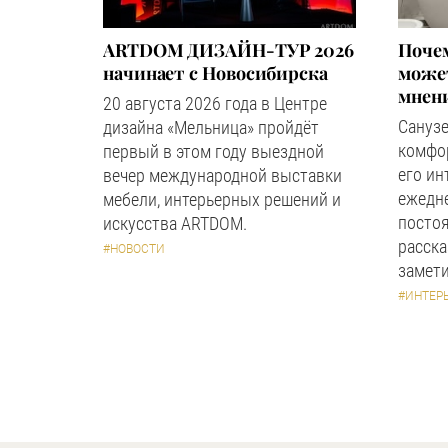
ARTDOM ДИЗАЙН-ТУР 2026
Почем
начинает с Новосибирска
может
мнен
20 августа 2026 года в Центре
Сануз
дизайна «Мельница» пройдёт
комфор
первый в этом году выездной
его ин
вечер международной выставки
ежедн
мебели, интерьерных решений и
посто
искусства ARTDOM.
расска
#НОВОСТИ
замети
#ИНТЕР