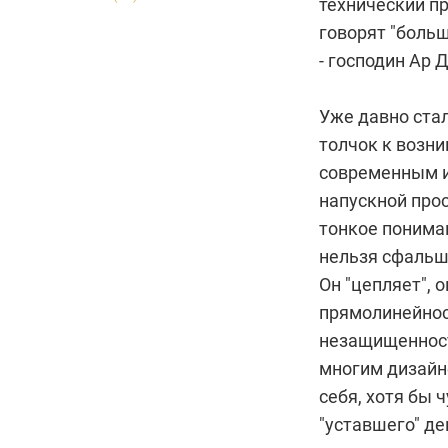
технический пр
говорят "больш
- господин Ар 
Уже давно ста
толчок к возни
современным и 
напускной про
тонкое пониман
нельзя сфальш
Он "цепляет", 
прямолинейност
незащищенност
многим дизайн
себя, хотя бы 
"уставшего" де