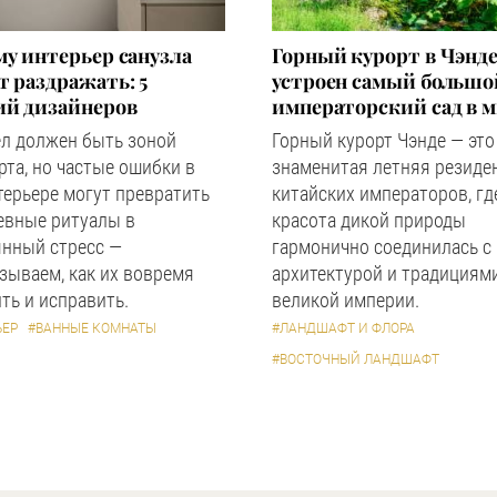
у интерьер санузла
Горный курорт в Чэнде
 раздражать: 5
устроен самый большо
ий дизайнеров
императорский сад в 
ел должен быть зоной
Горный курорт Чэнде — это
та, но частые ошибки в
знаменитая летняя резиде
терьере могут превратить
китайских императоров, гд
евные ритуалы в
красота дикой природы
янный стресс —
гармонично соединилась с
зываем, как их вовремя
архитектурой и традициям
ть и исправить.
великой империи.
ЬЕР
#ВАННЫЕ КОМНАТЫ
#ЛАНДШАФТ И ФЛОРА
#ВОСТОЧНЫЙ ЛАНДШАФТ