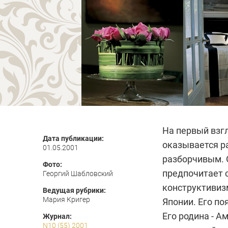
На первый взгл
Дата публикации:
оказывается р
01.05.2001
разборчивым. 
Фото:
предпочитает с
Георгий Шабловский
конструктивизм
Ведущая рубрики:
Мария Кригер
Японии. Его по
Его родина - А
Журнал:
N10 (55) 2001