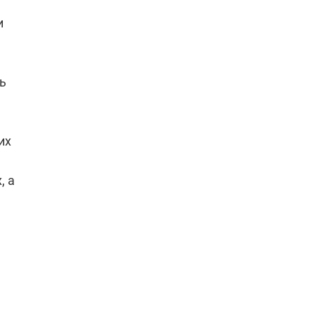
и
ь
их
, а