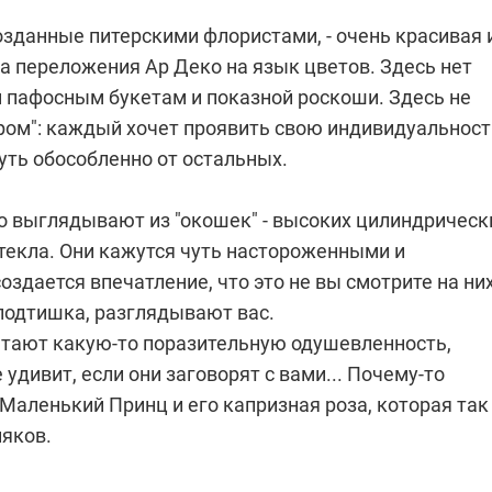
озданные питерскими флористами, - очень красивая 
а переложения Ар Деко на язык цветов. Здесь нет
пафосным букетам и показной роскоши. Здесь не
ром": каждый хочет проявить свою индивидуальност
уть обособленно от остальных.
о выглядывают из "окошек" - высоких цилиндрическ
стекла. Они кажутся чуть настороженными и
оздается впечатление, что это не вы смотрите на них
сподтишка, разглядывают вас.
тают какую-то поразительную одушевленность,
е удивит, если они заговорят с вами... Почему-то
Маленький Принц и его капризная роза, которая так
няков.