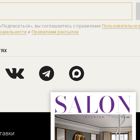
«Подписаться», вы соглашаетеcь с правилами
Пользовательско
нциальности
и
Правилами рассылок
тях
тавки