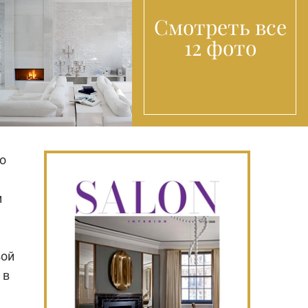
Смотреть все
12 фото
то
и
вой
 в