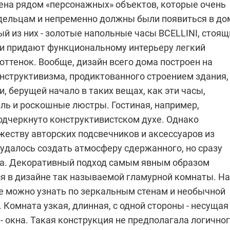
ена рядом «персонажных» объектов, которые очень
дельцам и непременно должны были появиться в до
й из них - золотые напольные часы BCELLINI, стоящ
ни придают функциональному интерьеру легкий
ттенок. Вообще, дизайн всего дома построен на
нструктивизма, продиктованного строением здания,
, берущей начало в таких вещах, как эти часы,
ль и роскошные люстры. Гостиная, например,
одчеркнуто конструктивистском духе. Однако
жеству авторских подсвечников и аксессуаров из
удалось создать атмосферу сдержанного, но сразу
а. Декоративный подход самым явным образом
я в дизайне так называемой гламурной комнаты. На
е можно узнать по зеркальным стенам и необычной
. Комната узкая, длинная, с одной стороны - несущая
й - окна. Такая конструкция не предполагала логично