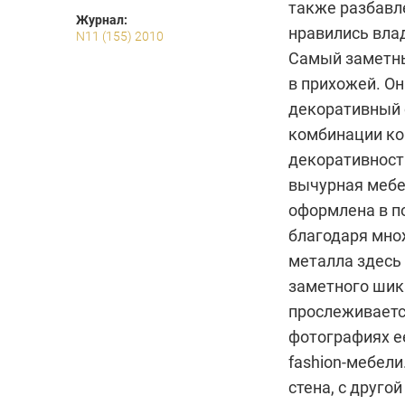
также разбавл
Журнал:
нравились вла
N11 (155) 2010
Самый заметны
в прихожей. О
декоративный о
комбинации ко
декоративности
вычурная мебе
оформлена в п
благодаря мно
металла здесь 
заметного шик
прослеживаетс
фотографиях е
fashion-мебели
стена, с друго