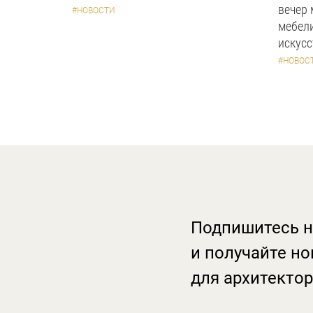
вечер
#НОВОСТИ
мебели
искус
#НОВОС
Подпишитесь н
и получайте но
для архитектор