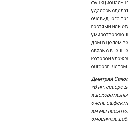
функционально
удалось сделат
очевидного пре
гостями или от
умиротворяющи
дом в целом ве
связь с внешн
которой уложен
outdoor. Летом
Дмитрий Соко
«В интерьере д
и декоративный
очень эффектн
им мы насытил
эмоциями, доб