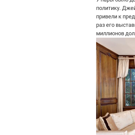
политику. Джей
привели к пре
раз его выстав
миллионов дол