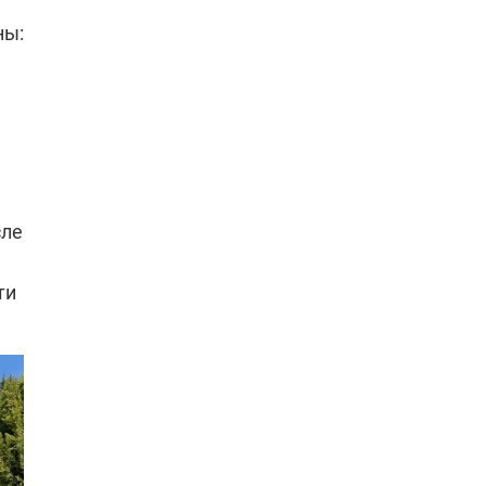
ны:
сле
ти