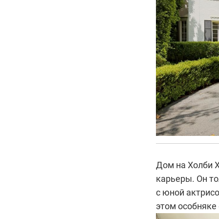
Дом на Холби Х
карьеры. Он т
с юной актрисо
этом особняке