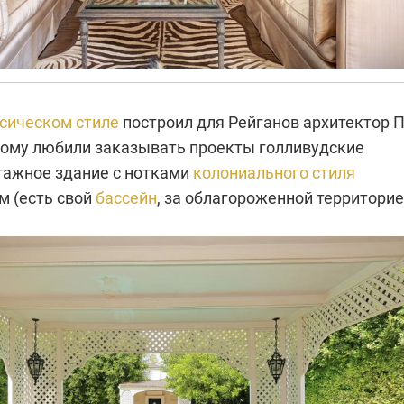
ссическом стиле
построил для Рейганов архитектор 
рому любили заказывать проекты голливудские
тажное здание с нотками
колониального стиля
м (есть свой
бассейн
, за облагороженной территори