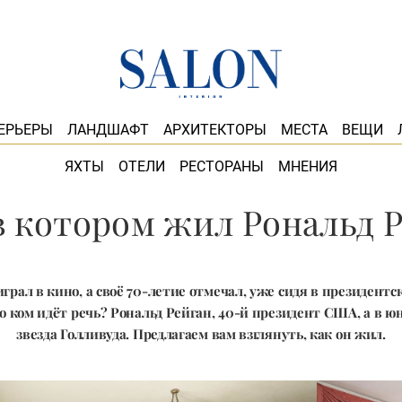
ЕРЬЕРЫ
ЛАНДШАФТ
АРХИТЕКТОРЫ
МЕСТА
ВЕЩИ
ЯХТЫ
ОТЕЛИ
РЕСТОРАНЫ
МНЕНИЯ
в котором жил Рональд 
грал в кино, а своё 70-летие отмечал, уже сидя в президентс
 о ком идёт речь? Рональд Рейган, 40-й президент США, а в ю
звезда Голливуда. Предлагаем вам взглянуть, как он жил.