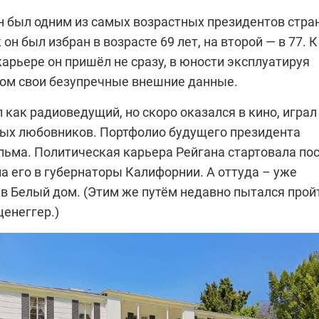
н был одним из самых возрастных президентов стра
он был избран в возрасте 69 лет, на второй — в 77. К
арьере он пришёл не сразу, в юности эксплуатируя
ом свои безупречные внешние данные.
 как радиоведущий, но скоро оказался в кино, играл
вых любовников. Портфолио будущего президента
льма. Политическая карьера Рейгана стартовала по
а его в губернаторы Калифорнии. А оттуда – уже
 в Белый дом. (Этим же путём недавно пытался прой
енеггер.)