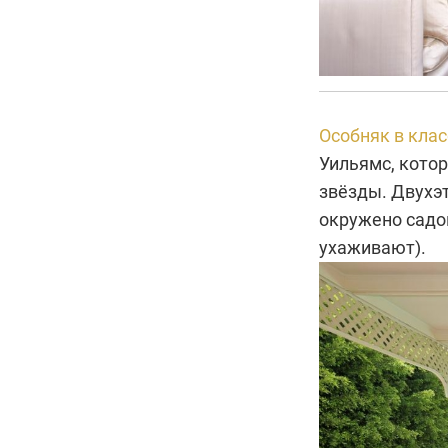
Особняк в кла
Уильямс, кото
звёзды. Двухэ
окружено садо
ухаживают).