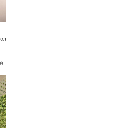
Пол
ей