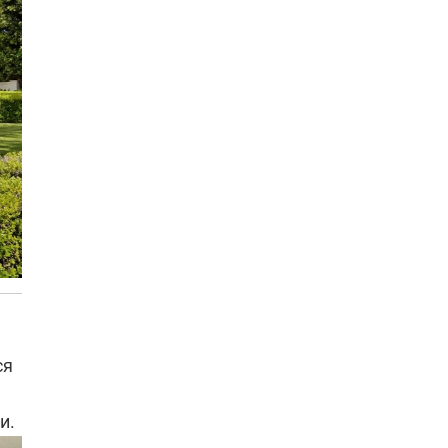
ся
и.