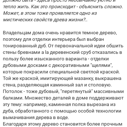
должно быть - здесь просто необычайно уютно и
тепло жить. Как это происходит - объяснить сложно.
Может, в этом тоже проявляется одно из
мистических свойств древа жизни?..
Владельцам дома очень нравится темное дерево,
поэтому для отделки интерьера был выбран
тонированный дуб. От первоначальной идеи обшить
стены бревнами a la деревенский сруб отказались в
пользу более изысканного варианта - отделки
дубовыми досками с декоративными "щелями",
которые покрасили специальной светлой краской.
Той же краской, имитирующей мазанку, выкрашена
стена, разделяющая каминный зал и столовую.
Потолок - тоже дубовый, "перетянутый" массивными
балками. Множество деталей в доме поддерживают
эту тему: например, каминная полка вырезана из
дуба, обработанного с помощью особой технологии
вымачивания дерева в воде.
Благодаря этому дерево становится более прочным