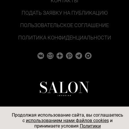
КОНТАКТЫ
ПОДАТЬ ЗАЯВКУ НА ПУБЛИКАЦИЮ
ПОЛЬЗОВАТЕЛЬСКОЕ СОГЛАШЕНИЕ
ПОЛИТИКА КОНФИДЕНЦИАЛЬНОСТИ
Продолжая использование сайта, вы соглашаетесь
c
использованием нами файлов cookies
и
© 2026
принимаете условия
Политики