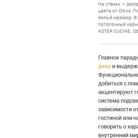
На стенах — деко
цвета от Oikos. 
белый мрамор. В
потолочный карни
ASTER CUCINE. Об
Главное парад
деко
и выдержа
Функциональны
добиться с по
акцентируют г
система подсв
зависимости от
гостиной или н
говорить о хар
внутренний ми