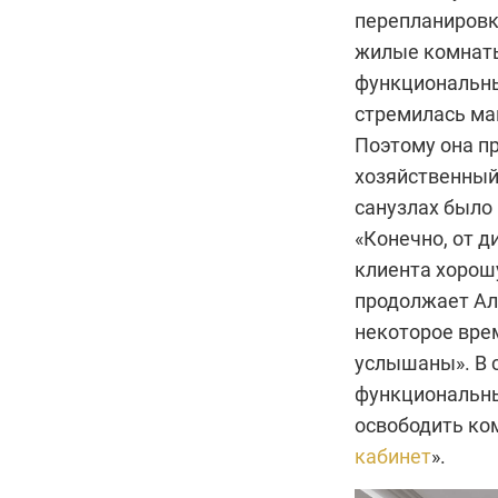
перепланировк
жилые комнаты 
функциональны
стремилась ма
Поэтому она п
хозяйственный
санузлах было 
«Конечно, от д
клиента хорошу
продолжает Але
некоторое врем
услышаны». В 
функциональных
освободить ко
кабинет
».