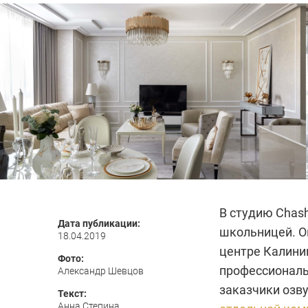
В студию Сhash
Дата публикации:
школьницей. О
18.04.2019
центре Калини
Фото:
профессиональ
Александр Шевцов
заказчики озву
Текст:
Анна Степина