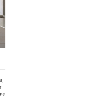
,
а,
т
щие