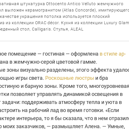
ративная штукатурка Ottocento Antico Velluto жемчужного
Пол выложен керамогранитом (Atlas Concorde), имитирующег
 качестве украшения потолка используется плоский
з из коллекции ORAC décor. Кухня из коллекции Luxury Glam
еденный стол, Calligaris. Стулья, ALEAL
ное помещение — гостиная — оформлена
в стиле ар-
на в жемчужно-серой цветовой гамме.
е зоны визуально разделены, этого эффекта удало
мощью игры света.
Роскошные люстры
и бра
остиную и барную зоны. Кроме того, многоуровнева
етки позволяет управлять динамикой освещения в
 задачи: поддерживать атмосферу тепла и уюта в
астроить на рабочий лад во время готовки. «Если
актере интерьера, то я бы сказала, что в нем отразил
р моих заказчиков, — размышляет Алена. — Умные,