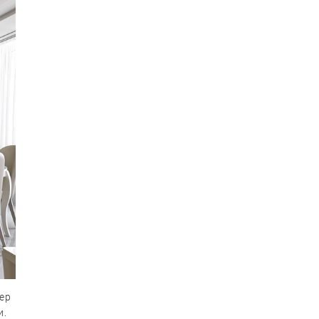
ер
и.