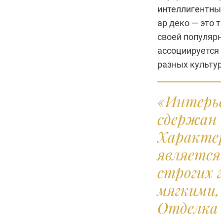
интеллигентны
ар деко — это 
своей популярн
ассоциируется
разных культур
«Интерье
сдержан 
Характер
является
строгих 
мягкими,
Отделка 