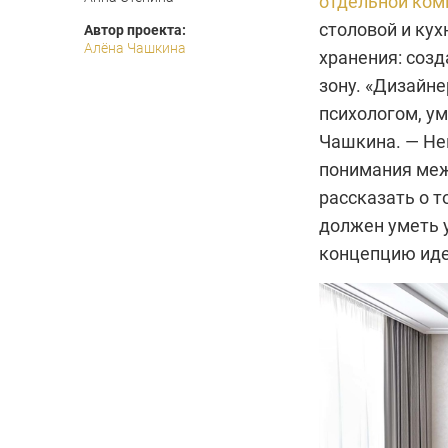
отдельной ком
столовой и кух
Автор проекта:
Алёна Чашкина
хранения: соз
зону. «Дизайн
психологом, у
Чашкина. — Не
понимания меж
рассказать о т
должен уметь 
концепцию иде