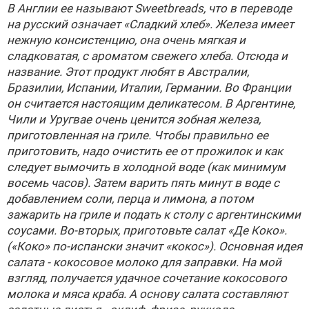
В Англии ее называют Sweetbreads, что в переводе
на русский означает «Сладкий хлеб». Железа имеет
нежную консистенцию, она очень мягкая и
сладковатая, с ароматом свежего хлеба. Отсюда и
название. Этот продукт любят в Австралии,
Бразилии, Испании, Италии, Германии. Во Франции
он считается настоящим деликатесом. В Аргентине,
Чили и Уругвае очень ценится зобная железа,
приготовленная на гриле. Чтобы правильно ее
приготовить, надо очистить ее от прожилок и как
следует вымочить в холодной воде (как минимум
восемь часов). Затем варить пять минут в воде с
добавлением соли, перца и лимона, а потом
зажарить на гриле и подать к столу с аргентинскими
соусами. Во-вторых, приготовьте салат «Де Коко».
(«Коко» по-испански значит «кокос»). Основная идея
салата - кокосовое молоко для заправки. На мой
взгляд, получается удачное сочетание кокосового
молока и мяса краба. А основу салата составляют