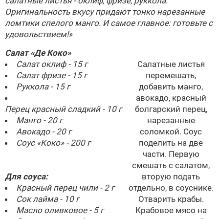
салатные листья - оклиф, фризе, руккола.
Оригинальность вкусу придают тонко нарезанные
ломтики спелого манго. И самое главное: готовьте с
удовольствием!»
Салат «Де Коко»
Салат оклиф - 15 г
Салатные листья
Салат фризе - 15 г
перемешать,
Руккола - 15 г
добавить манго,
авокадо, красный
Перец красный сладкий - 10 г
болгарский перец,
Манго - 20 г
нарезанные
Авокадо - 20 г
соломкой. Соус
Соус «Коко» - 200 г
поделить на две
части. Первую
смешать с салатом,
Для соуса:
вторую подать
Красный перец чили - 2 г
отдельно, в соуснике.
Сок лайма - 10 г
Отварить крабы.
Масло оливковое - 5 г
Крабовое мясо на