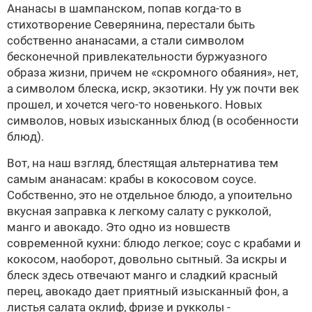
Ананасы в шампанском, попав когда-то в
стихотворение Северянина, перестали быть
собственно ананасами, а стали символом
бесконечной привлекательности буржуазного
образа жизни, причем не «скромного обаяния», нет,
а символом блеска, искр, экзотики. Ну уж почти век
прошел, и хочется чего-то новенького. Новых
символов, новых изысканных блюд (в особенности
блюд).
Вот, на наш взгляд, блестящая альтернатива тем
самым ананасам: крабы в кокосовом соусе.
Собственно, это не отдельное блюдо, а упоительно
вкусная заправка к легкому салату с рукколой,
манго и авокадо. Это одно из новшеств
современной кухни: блюдо легкое; соус с крабами и
кокосом, наоборот, довольно сытный. За искры и
блеск здесь отвечают манго и сладкий красный
перец, авокадо дает приятный изысканный фон, а
листья салата оклиф, фризе и рукколы -