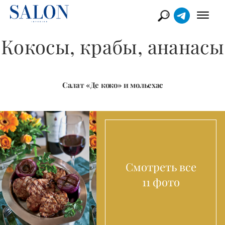
Кокосы, крабы, ананасы
Салат «Де коко» и мольехас
Смотреть все
11 фото