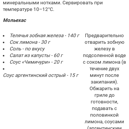
минеральными нотками. Сервировать при
температуре 10–12°С.
Мольехас
Телячья зобная железа - 140 г
Предварительно
Сок лимона - 30 г
отварить зобную
Соль - по вкусу
железу в
Салат из капусты - 60 г
подсоленной воде
Соус «Чимичури» - 20 г
с соком лимона (в
течение двух
Соус аргентинский острый - 15 г
минут после
закипания).
Обжарить на
гриле до
готовности,
подавать с
половинкой
лимона, соусами
(аргентинским