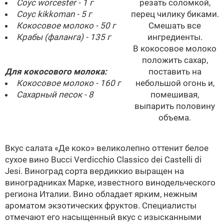
Соус worcester - 1 г
резать соломкой,
Соус kikkoman - 5 г
перец чилику биками.
Кокосовое молоко - 50 г
Смешать все
Крабы (фаланга) - 135 г
ингредиенты.
В кокосовое молоко
положить сахар,
Для кокосового молока:
поставить на
Кокосовое молоко - 160 г
небольшой огонь и,
Сахарный песок - 8
помешивая,
выпарить половину
объема.
Вкус салата «Де коко» великолепно оттенит белое
сухое вино Bucci Verdicchio Classico dei Castelli di
Jesi. Виноград сорта вердиккио выращен на
виноградниках Марке, известного винодельческого
региона Италии. Вино обладает ярким, нежным
ароматом экзотических фруктов. Специалисты
отмечают его насыщенный вкус с изысканными