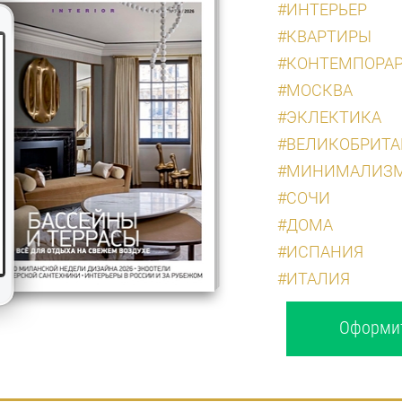
#ИНТЕРЬЕР
#КВАРТИРЫ
#КОНТЕМПОРА
#МОСКВА
#ЭКЛЕКТИКА
#ВЕЛИКОБРИТ
#МИНИМАЛИЗ
#СОЧИ
#ДОМА
#ИСПАНИЯ
#ИТАЛИЯ
Оформит