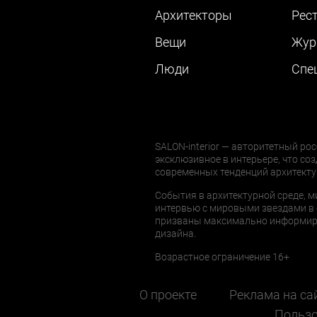
Архитекторы
Рес
Вещи
Жур
Люди
Cпе
SALON-interior — авторитетный рос
эксклюзивное в интерьере, что соз
современных тенденций архитекту
События в архитектурной среде, м
интервью с мировыми звездами в 
призваны максимально информиров
дизайна.
Возрастное ограничение 16+
О проекте
Реклама на са
Пользо