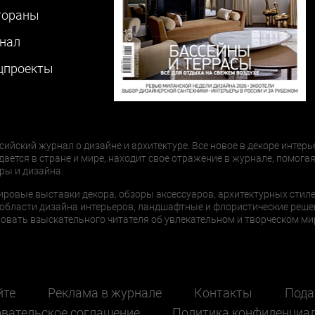
тораны
нал
цпроекты
сийский журнал о дизайне и архитектуре. Все новое в декоре интерь
дается в стране и мире, находит свое отражение в журнале, помогая
ры и дизайна.
ировые выставки декора, обзоры аксессуаров, архитектурных стиле
области дизайна интерьеров, ландшафтные и флористические реше
ать взыскательного читателя об увлекательном и творческом мир
йте
Реклама в журнале
Контакты
Пода
вательское соглашение
Политика конфиденциа