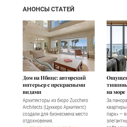
АНОНСЫ СТАТЕЙ
Дом на Ибице: авторский
Ощущен
интерьер с прекрасными
тишины:
видами
на море
Архитекторы из бюро Zucchero
За панор
Architects (Цуккеро Аркитектс)
квартиры
создали для бизнесмена место
парк» — в
отдохновения.
элегантны