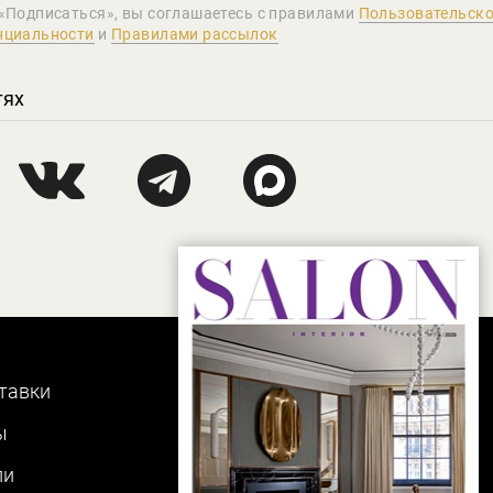
«Подписаться», вы соглашаетеcь с правилами
Пользовательско
нциальности
и
Правилами рассылок
тях
тавки
ы
ли