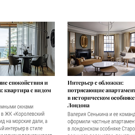
ие спокойствия и
Интерьер с обложки:
 квартира с видом
потрясающие апартамен
в историческом особняке
Лондона
амными окнами
 в ЖК «Королевский
Валерия Сенькина и ее коман
ид на морские дали, а
оформили частные апартаме
й интерьер в стиле
в лондонском особняке Старо