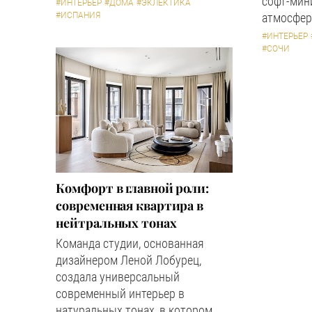
софт-мин
#ИНТЕРЬЕР
#ДОМА
#ЭКЛЕКТИКА
#ИСПАНИЯ
атмосфер
#ИНТЕРЬЕР
#СОЧИ
Комфорт в главной роли:
современная квартира в
нейтральных тонах
Команда студии, основанная
дизайнером Леной Лобурец,
создала универсальный
современный интерьер в
натуральных тонах, в котором