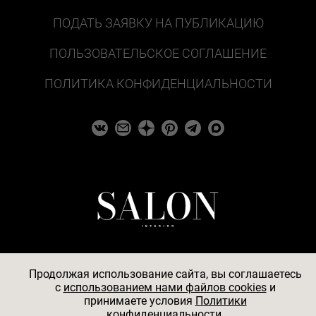
ПОДАТЬ ЗАЯВКУ НА ПУБЛИКАЦИЮ
ПОЛЬЗОВАТЕЛЬСКОЕ СОГЛАШЕНИЕ
ПОЛИТИКА КОНФИДЕНЦИАЛЬНОСТИ
Продолжая использование сайта, вы соглашаетесь
c
использованием нами файлов cookies
и
© 2026
принимаете условия
Политики
конфиденциальности.
АО «БКМ», ОГРН 1027739494584, ИНН 7705056238,