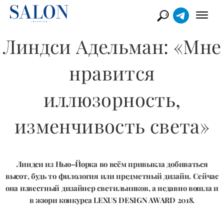
Линдси Адельман: «Мне
нравится
иллюзорность,
изменчивость света»
Линдси из Нью–Йорка во всём привыкла добиваться
высот, будь то филология или предметный дизайн. Сейчас
она известный дизайнер светильников, а недавно вошла и
в жюри конкурса LEXUS DESIGN AWARD 2018.