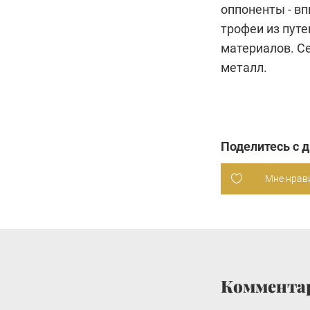
оппоненты - в
трофеи из пут
материалов. Се
металл.
Поделитесь с 
Мне нрав
Коммента