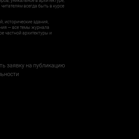
еров, уникальное в архитектуре,
 читателям всегда быть в курсе
й, исторические здания,
ния — все темы журнала
е частной архитектуры и
ть заявку на публикацию
льности