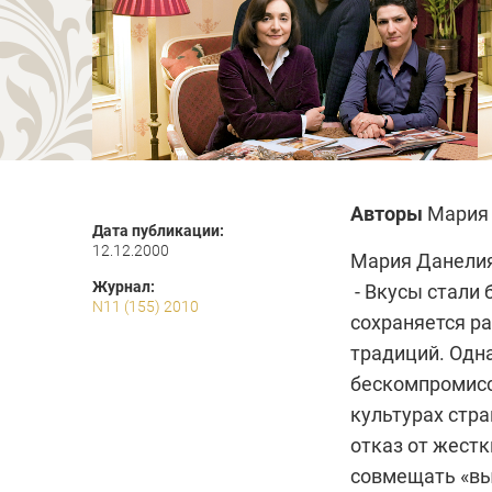
Авторы
Мария
Дата публикации:
12.12.2000
Мария Данелия
Журнал:
- Вкусы стали
N11 (155) 2010
сохраняется р
традиций. Одна
бескомпромисс
культурах стра
отказ от жест
совмещать «вы