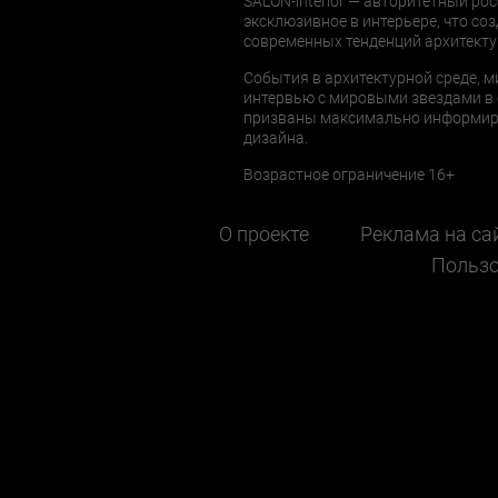
SALON-interior — авторитетный рос
эксклюзивное в интерьере, что соз
современных тенденций архитекту
События в архитектурной среде, м
интервью с мировыми звездами в 
призваны максимально информиров
дизайна.
Возрастное ограничение 16+
О проекте
Реклама на са
Пользо