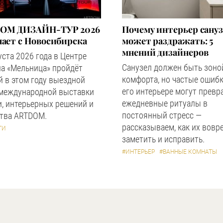
OM ДИЗАЙН-ТУР 2026
Почему интерьер сану
ает с Новосибирска
может раздражать: 5
мнений дизайнеров
уста 2026 года в Центре
Санузел должен быть зоно
а «Мельница» пройдёт
комфорта, но частые ошибк
 в этом году выездной
его интерьере могут превр
 международной выставки
ежедневные ритуалы в
, интерьерных решений и
постоянный стресс —
ства ARTDOM.
рассказываем, как их вовр
ТИ
заметить и исправить.
#ИНТЕРЬЕР
#ВАННЫЕ КОМНАТЫ