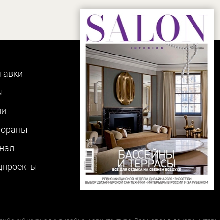
тавки
ы
ли
тораны
нал
цпроекты