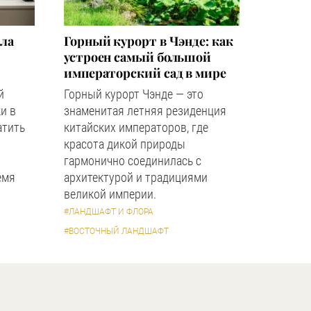
зла
Горный курорт в Чэнде: как
устроен самый большой
императорский сад в мире
й
Горный курорт Чэнде — это
и в
знаменитая летняя резиденция
атить
китайских императоров, где
красота дикой природы
гармонично соединилась с
емя
архитектурой и традициями
великой империи.
#ЛАНДШАФТ И ФЛОРА
#ВОСТОЧНЫЙ ЛАНДШАФТ