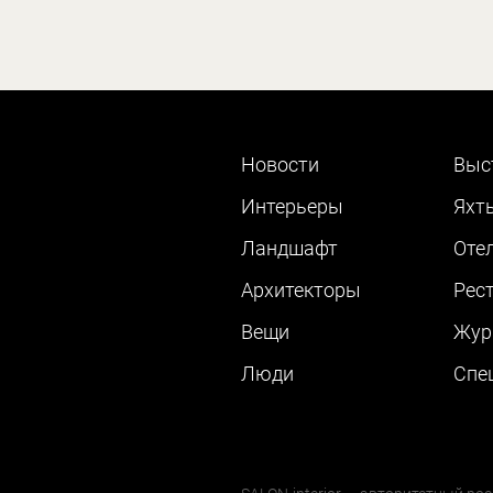
Новости
Выс
Интерьеры
Яхт
Ландшафт
Оте
Архитекторы
Рес
Вещи
Жур
Люди
Cпе