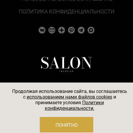
ПОЛИТИКА КОНФИДЕНЦИАЛЬНОСТИ
Продолжая использование сайта, вы соглашаетесь
c
использованием нами файлов cookies
и
© 2026
принимаете условия
Политики
конфиденциальности.
АО «БКМ», ОГРН 1027739494584, ИНН 7705056238,
127018, Москва, ул. Полковая, д. 3, стр. 4, помещение I,
комн. 23
ПОНЯТНО