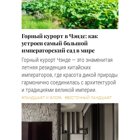
Горный курорт в Чэнде: как
устроен самый большой
императорский сад в мире
Горный курорт Чэнде — это знаменитая
летняя резиденция китайских
императоров, где красота дикой природы
гармонично соединилась с архитектурой
и традициями великой империи.
#ЛАНДШАФТ И ФЛОРА
#ВОСТОЧНЫЙ ЛАНДШАФТ