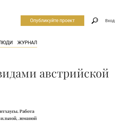
Опубликуйте проект
Вход
ЛЮДИ
ЖУРНАЛ
 видами австрийской
нтхаусы. Работа
вильной, ломаной