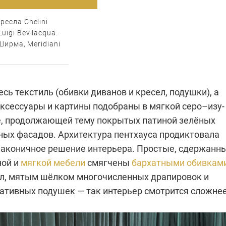
ресла Chelini
uigi Bevilacqua.
 Ширма, Meridiani
есь текстиль (обивки диванов и кресел, подушки), а
аксессуары и картины подобраны в мягкой серо–изу­
, продолжающей тему покрытых патиной зелёных
ных фасадов. Архитектура пентхауса продиктовала
лаконичное решение интерьера. Простые, сдержанн
ной и
мягкой мебели
смягчены
бархатными обивкам
ел, мятым шёлком многочисленных драпировок и
ативных подушек — так интерьер смотрится сложнее