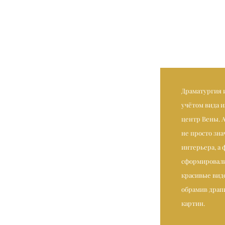
Драматургия 
учётом вида и
центр Вены. 
не просто зн
интерьера, а
сформировали
красивые вид
обрамив драп
картин.