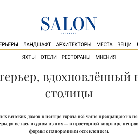
ЕРЬЕРЫ
ЛАНДШАФТ
АРХИТЕКТОРЫ
МЕСТА
ВЕЩИ
ЯХТЫ
ОТЕЛИ
РЕСТОРАНЫ
МНЕНИЯ
нтерьер, вдохновлённый
столицы
х венских домов в центре города всё чаще превращают в пе
ерьера велась в одном из них — в просторной квартире непра
формы с панорамным остеклением.