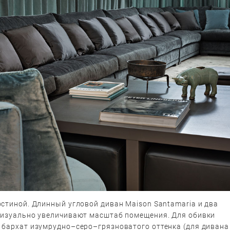
стиной. Длинный угловой диван Maison Santamaria и два
визуально увеличивают масштаб помещения. Для обивки
 бархат изум­рудно–серо–грязноватого оттенка (для дивана