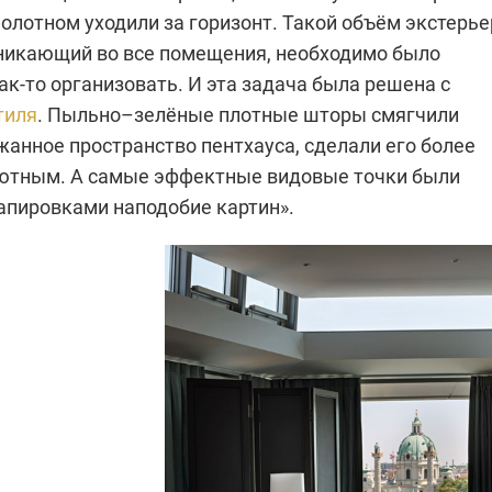
олотном уходили за горизонт. Такой объём экстерье
никающий во все помещения, необходимо было
ак‑то организовать. И эта задача была решена с
тиля
. Пыльно–зелёные плотные шторы смягчили
жанное пространство пентхауса, сделали его более
ютным. А самые эффектные видовые точки были
пировками наподобие картин».