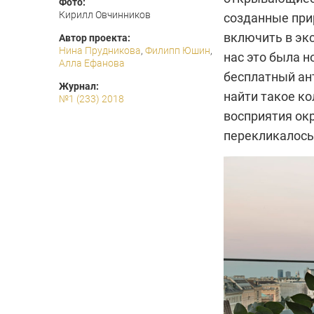
Фото:
Кирилл Овчинников
созданные при
включить в экс
Автор проекта:
Нина Прудникова
,
Филипп Юшин
,
нас это была н
Алла Ефанова
бесплатный ан
Журнал:
найти такое к
№1 (233) 2018
восприятия ок
перекликалось 