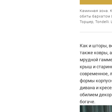
Каминная зона. К
обиты бархатом L
Торшер, Tondelli.
Как и шторы, в
также ковры, 
мрудной гамме
крыш и старин
современное, 
формы корпус
дивана и крес
обилием декор
богаче.