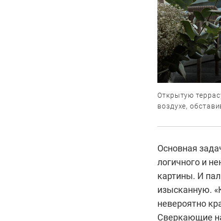
Открытую террас
воздухе, обстав
Основная зада
логичного и н
картины. И пал
изысканную. «
невероятно кр
Сверкающие на