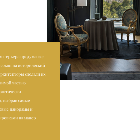
интерьера продумана с
з окон на исторический
Архитекторы сделали их
ачимой частью
 фактически
, выбрав самые
овые панорамы и
ировками на манер