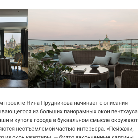
ом проекте Нина Прудникова начинает с описания
ывающегося из больших панорамных окон пентхауса
ши и купола города в буквальном смысле окружают
ляются неотъемлемой частью интерьера. «Пейзажи,
 из окон квартиры, — будто законченные картины,