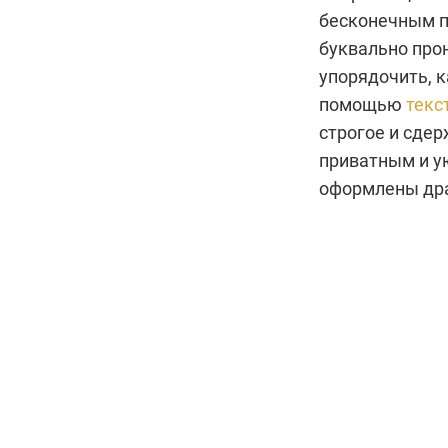
бесконечным п
буквально про
упорядочить, к
помощью
текс
строгое и сдер
приватным и у
оформлены дра