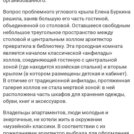
организованного.
Вопрос проблемного углового крыла
Елена Буркина
решила, заняв большую его часть гостиной,
объединенной со столовой. Оставшееся свободным
небольшое треугольное пространство между
столовой и центральным холлом архитектор
превратила в библиотеку. Эта проходная комната
является началом классической «анфилады»
холлов, соединяющей гостиную с центральной
зоной (где находится хозяйская спальня) и вторым
крылом (в котором размещены детская и кабинет).
В отличие от традиционной анфилады, протяженная
галерея холлов не стала мертвой зоной: в ней
расположена часть шкафов для хранения одежды,
обуви, книг и аксессуаров.
Владельцы апартаментов, люди молодые и
энергичные, не хотели жить в окружении
«музейной» классики. В соответствии с их
пожеланиями архитектор выбрала для оформления