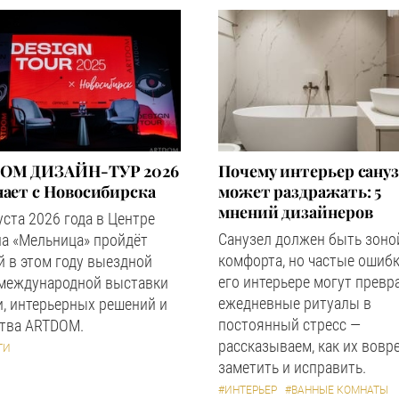
OM ДИЗАЙН-ТУР 2026
Почему интерьер сану
ает с Новосибирска
может раздражать: 5
мнений дизайнеров
уста 2026 года в Центре
Санузел должен быть зоно
а «Мельница» пройдёт
комфорта, но частые ошибк
 в этом году выездной
его интерьере могут превр
 международной выставки
ежедневные ритуалы в
, интерьерных решений и
постоянный стресс —
ства ARTDOM.
рассказываем, как их вовр
ТИ
заметить и исправить.
#ИНТЕРЬЕР
#ВАННЫЕ КОМНАТЫ