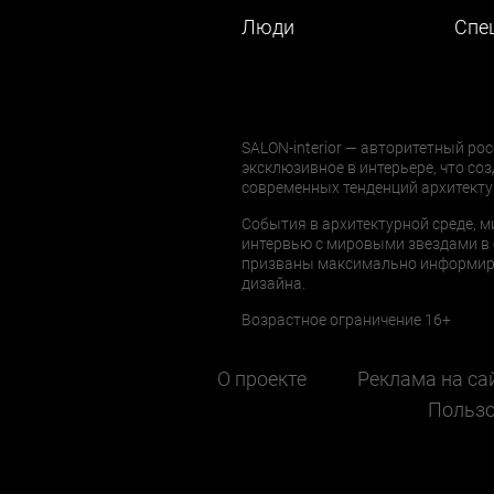
Люди
Cпе
SALON-interior — авторитетный рос
эксклюзивное в интерьере, что соз
современных тенденций архитекту
События в архитектурной среде, м
интервью с мировыми звездами в 
призваны максимально информиров
дизайна.
Возрастное ограничение 16+
О проекте
Реклама на са
Пользо