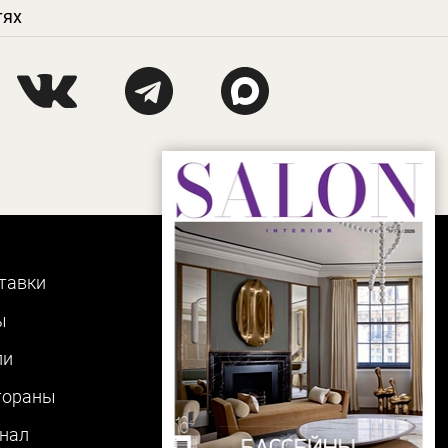
тях
тавки
ы
ли
тораны
нал