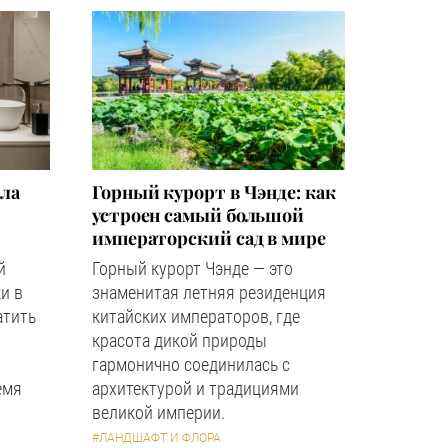
зла
Горный курорт в Чэнде: как
устроен самый большой
императорский сад в мире
й
Горный курорт Чэнде — это
и в
знаменитая летняя резиденция
атить
китайских императоров, где
красота дикой природы
гармонично соединилась с
емя
архитектурой и традициями
великой империи.
#ЛАНДШАФТ И ФЛОРА