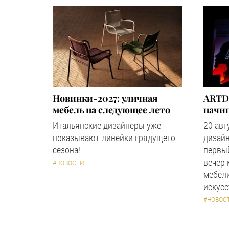
Новинки-2027: уличная
ARTD
мебель на следующее лето
начин
Итальянские дизайнеры уже
20 авг
показывают линейки грядущего
дизайн
сезона!
первый
вечер
#НОВОСТИ
мебели
искус
#НОВОС