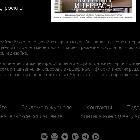
цпроекты
сийский журнал о дизайне и архитектуре. Все новое в декоре интерь
дается в стране и мире, находит свое отражение в журнале, помогая
ры и дизайна.
ировые выставки декора, обзоры аксессуаров, архитектурных стиле
области дизайна интерьеров, ландшафтные и флористические реше
ать взыскательного читателя об увлекательном и творческом мир
йте
Реклама в журнале
Контакты
Пода
вательское соглашение
Политика конфиденциа