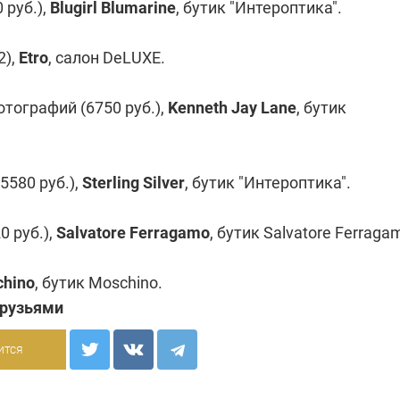
 руб.),
Blugirl Blumarine
, бутик
"Интероптика"
.
2),
Etro
, салон
DeLUXE
.
тографий (6750 руб.),
Kenneth Jay Lane
, бутик
5580 руб.),
Sterling Silver
, бутик
"Интероптика"
.
0 руб.),
Salvatore Ferragamo
, бутик
Salvatore Ferraga
hino
, бутик
Moschino
.
друзьями
ится