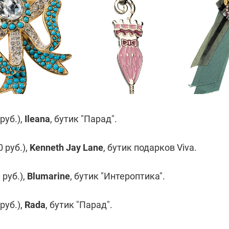
руб.),
Ileana
, бутик
"Парад"
.
 руб.),
Kenneth Jay Lane
, бутик подарков
Viva
.
 руб.),
Blumarine
, бутик
"Интероптика"
.
руб.),
Rada
, бутик
"Парад"
.