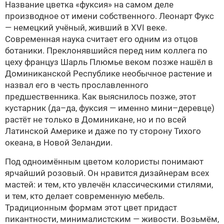
Название цветка «фуксия» на самом деле
производное от имени собственного. Леонарт Фукс
— немецкий учёный, живший в XVI веке.
Современная наука считает его одним из отцов
ботаники. Преклонявшийся перед ним коллега по
цеху француз Шарль Плюмье веком позже нашёл в
Доминиканской Республике необычное растение и
назвал его в честь прославленного
предшественника. Как выяснилось позже, этот
кустарник (да–да, фуксия — именно мини–деревце)
растёт не только в Доминикане, но и по всей
Латинской Америке и даже по ту сторону Тихого
океана, в Новой Зеландии.
Под одноимённым цветом колористы понимают
ярчайший розовый. Он нравится дизайнерам всех
мастей: и тем, кто увлечён классическими стилями,
и тем, кто делает современную мебель.
Традиционным формам этот цвет придаст
пикантности, минималистским — живости. Возьмём,