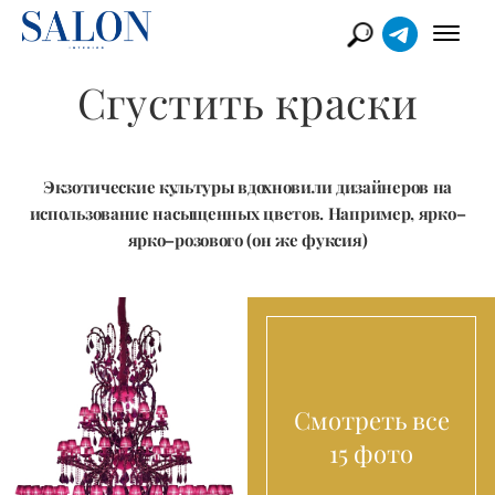
Сгустить краски
Экзотические культуры вдохновили дизайнеров на
использование насыщенных цветов. Например, ярко–
ярко–розового (он же фуксия)
Смотреть все
15 фото